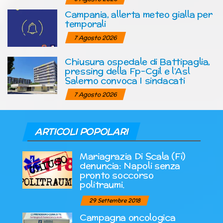
Campania, allerta meteo gialla per
temporali
7 Agosto 2026
Chiusura ospedale di Battipaglia,
pressing della Fp-Cgil e l’Asl
Salerno convoca I sindacati
7 Agosto 2026
ARTICOLI POPOLARI
Mariagrazia Di Scala (Fi)
denuncia: Napoli senza
pronto soccorso
politraumi.
29 Settembre 2018
Campagna oncologica