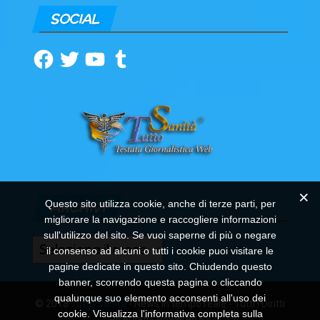
SOCIAL
Facebook
Twitter
YouTube
Tumblr
Questo sito utilizza cookie, anche di terze parti, per
ARCHIVI
migliorare la navigazione e raccogliere informazioni
sull'utilizzo del sito. Se vuoi saperne di più o negare
Archivi
il consenso ad alcuni o tutti i cookie puoi visitare le
pagine dedicate in questo sito. Chiudendo questo
banner, scorrendo questa pagina o cliccando
qualunque suo elemento acconsenti all'uso dei
© 2018
Tutto Sanità
- News in tempo reale - Tutti i Diritti
cookie. Visualizza l'informativa completa sulla
Riservati - Powered By