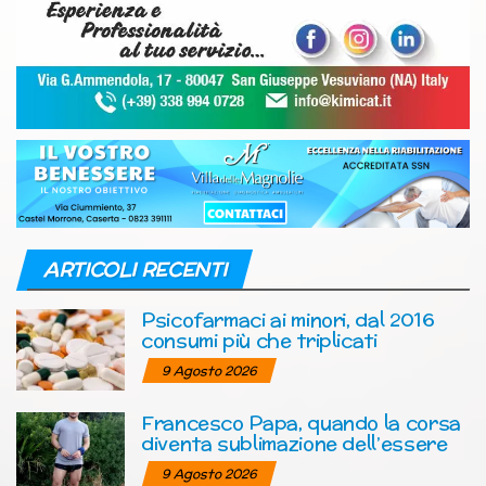
ARTICOLI RECENTI
Psicofarmaci ai minori, dal 2016
consumi più che triplicati
9 Agosto 2026
Francesco Papa, quando la corsa
diventa sublimazione dell’essere
9 Agosto 2026