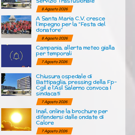
Servizio Trasfusionale
8 Agosto 2026
A Santa Maria C.V. cresce
l’impegno per la “Festa del
donatore”
8 Agosto 2026
Campania, allerta meteo gialla
per temporali
7 Agosto 2026
Chiusura ospedale di
Battipaglia, pressing della Fp-
Cgil e l’Asl Salerno convoca I
sindacati
7 Agosto 2026
Inail, online la brochure per
difendersi dalle ondate di
Calore
7 Agosto 2026