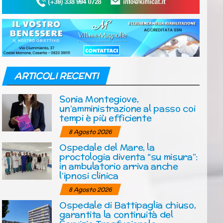
ARTICOLI RECENTI
Sonia Montegiove,
un’amministrazione al passo coi
tempi è più efficiente
8 Agosto 2026
Ospedale del Mare, la
proctologia diventa “su misura”:
in ambulatorio arriva anche
l’ipnosi clinica
8 Agosto 2026
Ospedale di Battipaglia chiuso,
garantita la continuità del