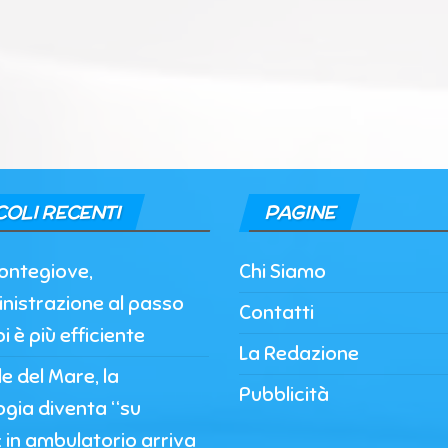
COLI RECENTI
PAGINE
ontegiove,
Chi Siamo
nistrazione al passo
Contatti
i è più efficiente
La Redazione
 del Mare, la
Pubblicità
ogia diventa “su
 in ambulatorio arriva