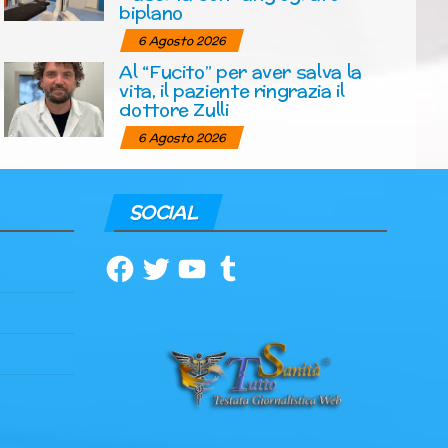
biplano
6 Agosto 2026
Al “Fucito” per aver salva la
vita, il paziente ringrazia il
dottore Zulli
6 Agosto 2026
SOCIAL
Facebook
Twitter
YouTube
Tumblr