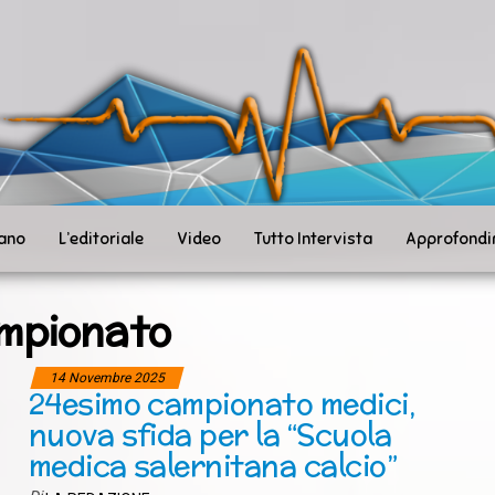
ità
toSanità
ws
mpo
le
iano
L’editoriale
Video
Tutto Intervista
Approfondi
mpionato
14 Novembre 2025
24esimo campionato medici,
nuova sfida per la “Scuola
medica salernitana calcio”