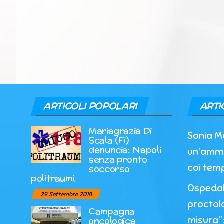
ARTICOLI POPOLARI
ARTI
Mariagrazia Di
Sonia M
Scala (Fi)
denuncia: Napoli
un’ammi
senza pronto
coi temp
soccorso
politraumi.
Ospedale
29 Settembre 2018
proctol
Campagna
misura”:
oncologica