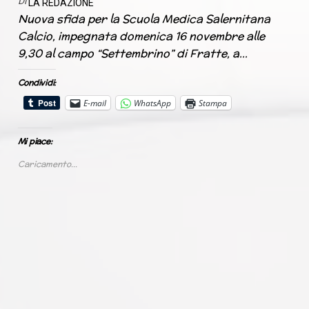
Di
LA REDAZIONE
Nuova sfida per la Scuola Medica Salernitana
Calcio, impegnata domenica 16 novembre alle
9,30 al campo “Settembrino” di Fratte, a…
Condividi:
E-mail
WhatsApp
Stampa
Mi piace:
Caricamento...