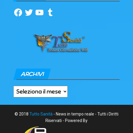
Facebook
Twitter
YouTube
Tumblr
ARCHIVI
Archivi
© 2018
Tutto Sanità
- News in tempo reale - Tutti i Diritti
Riservati - Powered By