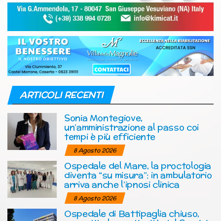
ARTICOLI RECENTI
Sonia Montegiove,
un’amministrazione al passo coi
tempi è più efficiente
8 Agosto 2026
Ospedale del Mare, la proctologia
diventa “su misura”: in ambulatorio
arriva anche l’ipnosi clinica
8 Agosto 2026
Ospedale di Battipaglia chiuso,