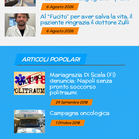
6 Agosto 2026
Al “Fucito” per aver salva la vita, il
paziente ringrazia il dottore Zulli
6 Agosto 2026
ARTICOLI POPOLARI
Mariagrazia Di Scala (Fi)
denuncia: Napoli senza
pronto soccorso
politraumi.
29 Settembre 2018
Campagna oncologica
1 Ottobre 2018