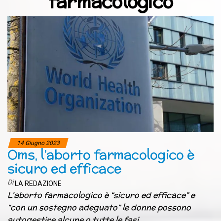
farmacologico
14 Giugno 2023
Oms, l’aborto farmacologico è
sicuro ed efficace
Di
LA REDAZIONE
L’aborto farmacologico è “sicuro ed efficace” e
“con un sostegno adeguato” le donne possono
autogestire alcune o tutte le fasi.…