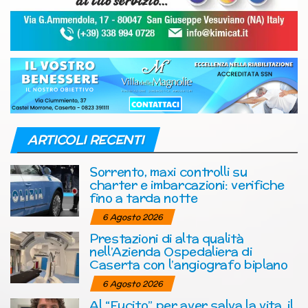
ARTICOLI RECENTI
Sorrento, maxi controlli su
charter e imbarcazioni: verifiche
fino a tarda notte
6 Agosto 2026
Prestazioni di alta qualità
nell’Azienda Ospedaliera di
Caserta con l’angiografo biplano
6 Agosto 2026
Al “Fucito” per aver salva la vita, il