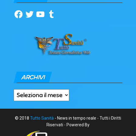
Facebook
Twitter
YouTube
Tumblr
ARCHIVI
Archivi
© 2018
Tutto Sanità
- News in tempo reale - Tutti i Diritti
Riservati - Powered By