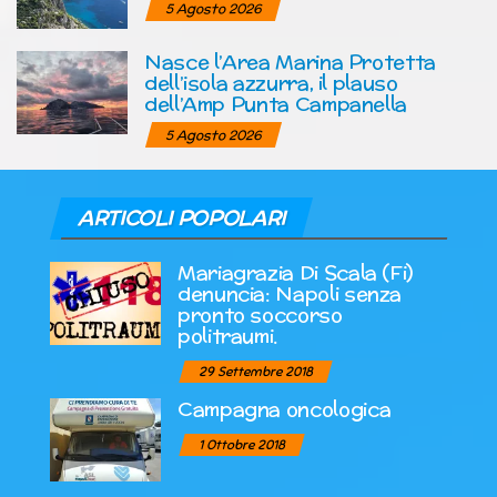
5 Agosto 2026
Nasce l’Area Marina Protetta
dell’isola azzurra, il plauso
dell’Amp Punta Campanella
5 Agosto 2026
ARTICOLI POPOLARI
Mariagrazia Di Scala (Fi)
denuncia: Napoli senza
pronto soccorso
politraumi.
29 Settembre 2018
Campagna oncologica
1 Ottobre 2018