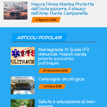
Nasce l’Area Marina Protetta
dell’isola azzurra, il plauso
dell’Amp Punta Campanella
5 Agosto 2026
ARTICOLI POPOLARI
Mariagrazia Di Scala (Fi)
denuncia: Napoli senza
pronto soccorso
politraumi.
29 Settembre 2018
Campagna oncologica
1 Ottobre 2018
Salute è educazione al ben-
essere.