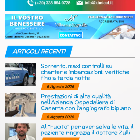
ARTICOLI RECENTI
Sorrento, maxi controlli su
charter e imbarcazioni: verifiche
fino a tarda notte
6 Agosto 2026
Prestazioni di alta qualità
nell’Azienda Ospedaliera di
Caserta con l’angiografo biplano
6 Agosto 2026
Al “Fucito” per aver salva la vita, il
paziente ringrazia il dottore Zulli