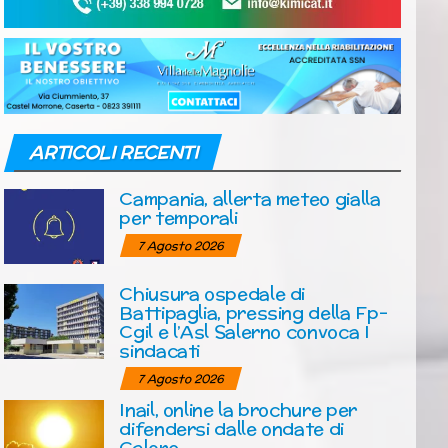
ARTICOLI RECENTI
Campania, allerta meteo gialla
per temporali
7 Agosto 2026
Chiusura ospedale di
Battipaglia, pressing della Fp-
Cgil e l’Asl Salerno convoca I
sindacati
7 Agosto 2026
Inail, online la brochure per
difendersi dalle ondate di
Calore