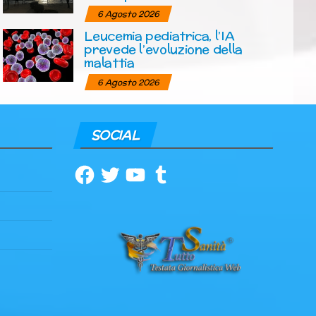
6 Agosto 2026
Leucemia pediatrica, l’IA
prevede l’evoluzione della
malattia
6 Agosto 2026
SOCIAL
Facebook
Twitter
YouTube
Tumblr