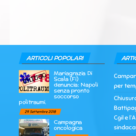
ARTICOLI POPOLARI
ARTI
Mariagrazia Di
Campania
Scala (Fi)
denuncia: Napoli
per tem
senza pronto
soccorso
Chiusur
politraumi.
Battipag
29 Settembre 2018
Cgil e l
Campagna
sindaca
oncologica