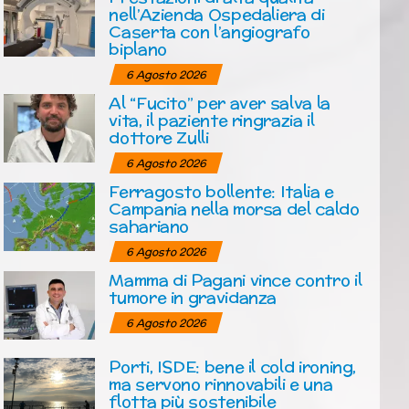
nell’Azienda Ospedaliera di
Caserta con l’angiografo
biplano
6 Agosto 2026
Al “Fucito” per aver salva la
vita, il paziente ringrazia il
dottore Zulli
6 Agosto 2026
Ferragosto bollente: Italia e
Campania nella morsa del caldo
sahariano
6 Agosto 2026
Mamma di Pagani vince contro il
tumore in gravidanza
6 Agosto 2026
Porti, ISDE: bene il cold ironing,
ma servono rinnovabili e una
flotta più sostenibile