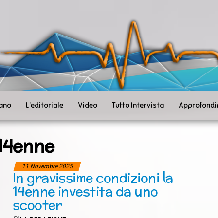
ità
toSanità
ws
mpo
le
iano
L’editoriale
Video
Tutto Intervista
Approfondi
14enne
11 Novembre 2025
In gravissime condizioni la
14enne investita da uno
scooter