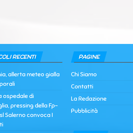
COLI RECENTI
PAGINE
, allerta meteo gialla
Chi Siamo
porali
Contatti
a ospedale di
La Redazione
lia, pressing della Fp-
Pubblicità
’Asl Salerno convoca I
ti