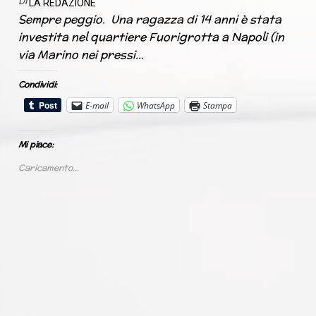
Di
LA REDAZIONE
Sempre peggio. Una ragazza di 14 anni è stata
investita nel quartiere Fuorigrotta a Napoli (in
via Marino nei pressi…
Condividi:
E-mail
WhatsApp
Stampa
Mi piace:
Caricamento...