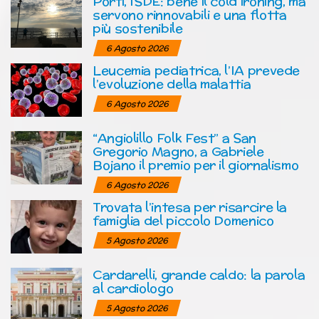
Porti, ISDE: bene il cold ironing, ma
servono rinnovabili e una flotta
più sostenibile
6 Agosto 2026
Leucemia pediatrica, l’IA prevede
l’evoluzione della malattia
6 Agosto 2026
“Angiolillo Folk Fest” a San
Gregorio Magno, a Gabriele
Bojano il premio per il giornalismo
6 Agosto 2026
Trovata l’intesa per risarcire la
famiglia del piccolo Domenico
5 Agosto 2026
Cardarelli, grande caldo: la parola
al cardiologo
5 Agosto 2026