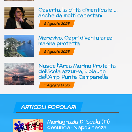
Caserta, la città dimenticata …
anche da molti casertani
5 Agosto 2026
Marevivo, Capri diventa area
marina protetta
5 Agosto 2026
Nasce l’Area Marina Protetta
dell’isola azzurra, il plauso
dell’Amp Punta Campanella
5 Agosto 2026
ARTICOLI POPOLARI
Mariagrazia Di Scala (Fi)
denuncia: Napoli senza