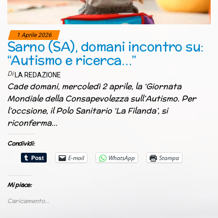
1 Aprile 2026
Sarno (SA), domani incontro su:
“Autismo e ricerca…”
Di
LA REDAZIONE
Cade domani, mercoledì 2 aprile, la ‘Giornata
Mondiale della Consapevolezza sull’Autismo. Per
l’occsione, il Polo Sanitario ‘La Filanda’, si
riconferma…
Condividi:
E-mail
WhatsApp
Stampa
Mi piace:
Caricamento...