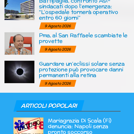
Battipaglia, confronto Asl-
sindacati dopo l’emergenza:
“L’ospedale tornerà operativo
entro 60 giorni”
9 Agosto 2026
Pma, al San Raffaele scambiate le
provette
9 Agosto 2026
Guardare un’eclissi solare senza
protezione può provocare danni
permanenti alla retina
9 Agosto 2026
ARTICOLI POPOLARI
Mariagrazia Di Scala (Fi)
denuncia: Napoli senza
pronto soccorso