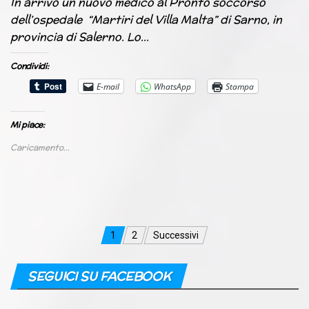
In arrivo un nuovo medico al Pronto soccorso
dell’ospedale “Martiri del Villa Malta” di Sarno, in
provincia di Salerno. Lo…
Condividi:
E-mail
WhatsApp
Stampa
Mi piace:
Caricamento...
Navigazione
1
2
Successivi
articoli
SEGUICI SU FACEBOOK