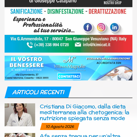
ARTICOLI RECENTI
Cristiana Di Giacomo, dalla dieta
mediterranea alla chetogenica: la
nutrizione spiegata senza mode
10 Agosto 2026
Afa senza tregua per un’altra