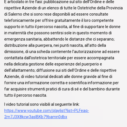
È articolato in tre fasi: pubblicazione sul sito dell’Ordine e delle
rispettive Aziende di un elenco di tutte le Ostetriche della Provincia
di Salerno che si sono rese disponibili ad essere consultate
telefonicamente per offrire gratuitamente il loro competente
supporto in tutto il percorso nascita, al fine di supportare le donne
in maternità che possono sentirsi sole in questo momento di
emergenza sanitaria, abbattendo le distanze che ci separano;
distribuzione alla puerpera, nei punti nascita, all’atto della
dimissione, di una scheda contenente l’autorizzazione ad essere
contattata dall’ostetrica territoriale per essere accompagnata
nella delicata gestione delle esperienze del puerperio e
dell’allattamento; diffusione sui siti dell’Ordine e delle rispettive
Aziende, di video tutorial dedicati alle donne gravide al fine di
fornire una informazione corretta e scientifica informazione per
far acquisire strumenti pratici di cura di sé e del bambino durante
tutto il percorso nascita.
I video tutorial sono visibili al seguente link:
https://www.youtube.com/playlist?list=PLFeaq-
2m7J3X8kcw3aslBKb79bamn0dbx