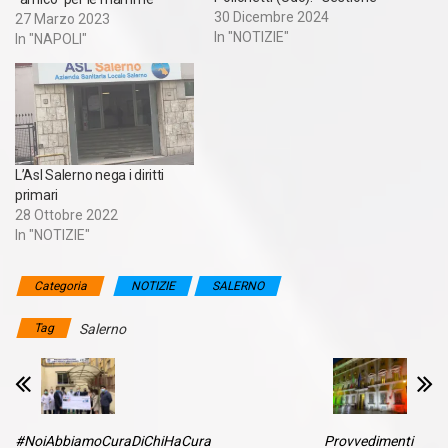
scellerata dell'Azienda. Il dg
30 Dicembre 2024
27 Marzo 2023
D'Amato deve dimettersi" Il
In "NOTIZIE"
In "NAPOLI"
sistema sanitario
salernitano sta affrontando
un preoccupante calo nel
numero di parti, con una
flessione significativa dei
casi registrati presso
L’Asl Salerno nega i diritti
l'ospedale "Ruggi"…
primari
28 Ottobre 2022
In "NOTIZIE"
Categoria
NOTIZIE
SALERNO
Tag
Salerno
#NoiAbbiamoCuraDiChiHaCura
Provvedimenti