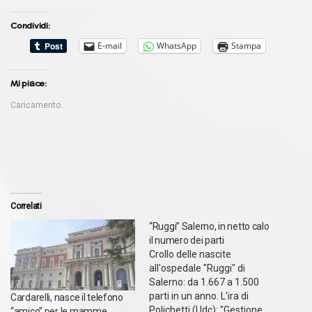
Condividi:
E-mail
WhatsApp
Stampa
Mi piace:
Caricamento...
Correlati
“Ruggi” Salerno, in netto calo
il numero dei parti
Crollo delle nascite
all'ospedale "Ruggi" di
Salerno: da 1.667 a 1.500
parti in un anno. L'ira di
Cardarelli, nasce il telefono
Polichetti (Udc): "Gestione
“amico” per le mamme