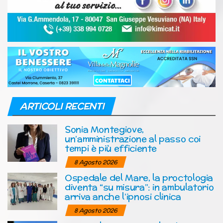
ARTICOLI RECENTI
Sonia Montegiove,
un’amministrazione al passo coi
tempi è più efficiente
8 Agosto 2026
Ospedale del Mare, la proctologia
diventa “su misura”: in ambulatorio
arriva anche l’ipnosi clinica
8 Agosto 2026