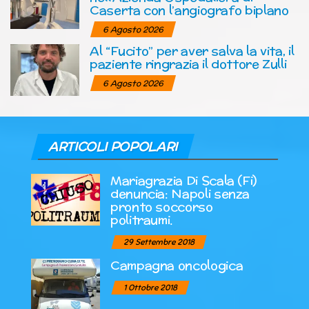
Caserta con l’angiografo biplano
6 Agosto 2026
Al “Fucito” per aver salva la vita, il
paziente ringrazia il dottore Zulli
6 Agosto 2026
ARTICOLI POPOLARI
Mariagrazia Di Scala (Fi)
denuncia: Napoli senza
pronto soccorso
politraumi.
29 Settembre 2018
Campagna oncologica
1 Ottobre 2018