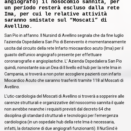
angiografo) il nosocomio sannita, per
un periodo resterà escluso dalla rete
Ima, per cui le relative attività
saranno smistate sul “Moscati” di
Avellino.
San Pio in affanno. ll Nursind di Avellino segnala che da fine luglio
l’azienda Ospedaliera San Pio di Benevento è momentaneamente
uscita dal circuito della rete Infarto miocaardico acuto (Ima) per il
guasto dell’unico angiografo presente per effettuare
coronarografie e angioplastiche. L’ Azienda Ospedaliera San Pio
quindi, nonostante sia un Dea di II livello ed hub per la rete Ima in
Campania, si troverà a non poter accogliere pazienti con infarto
Miocardico Acuto che saranno trasferiti tramite 118 al Moscati di
Avellino.
L’utic-cardiologia del Moscati di Avellino si troverà a sopperire alle
carenze strutturali e organizzative del nosocomio sannita il quale
non avrebbe neanche i requisiti previsti dal decreto 64 che
disciplina gli standard strutturali e tecnologici per l’emergenza
cardiologica (in un ospedale hub della rete Ima è necessaria,
infatti, la dotazione di due angiografi funzionanti). Il NurSind è