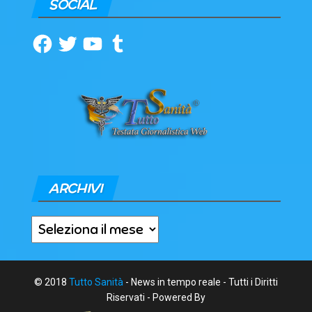
SOCIAL
Facebook
Twitter
YouTube
Tumblr
ARCHIVI
Archivi
© 2018
Tutto Sanità
- News in tempo reale - Tutti i Diritti
Riservati - Powered By