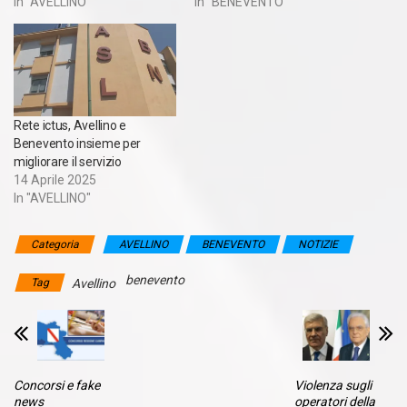
In "AVELLINO"
In "BENEVENTO"
Rete ictus, Avellino e
Benevento insieme per
migliorare il servizio
14 Aprile 2025
In "AVELLINO"
Categoria
AVELLINO
BENEVENTO
NOTIZIE
benevento
Tag
Avellino
Concorsi e fake
Violenza sugli
news
operatori della