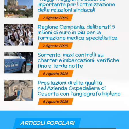
importante per l’ottimizzazione
delle relazioni sindacali
7 Agosto 2026
Regione Campania, deliberati 5
milioni di euro in più per la
formazione medica specialistica
7 Agosto 2026
Sorrento, maxi controlli su
charter e imbarcazioni: verifiche
fino a tarda notte
6 Agosto 2026
Prestazioni di alta qualità
nell’Azienda Ospedaliera di
Caserta con l’angiografo biplano
6 Agosto 2026
ARTICOLI POPOLARI