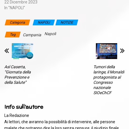
22 Dicembre 2023
In "NAPOLI"
Categoria
NAPOLI
NOTIZIE
Napoli
Tag
Campania
Asl Caserta,
Tumori della
“Giornata della
laringe, il Monaldi
Prevenzione e
protagonista al
della Salute”
Congresso
nazionale
SIOeChCF
Info sull'autore
La Redazione
Ai lettori, che avranno la possibilità di intervenire, alle persone
malate che potranno dire la loro senza censure, il giudizio finale