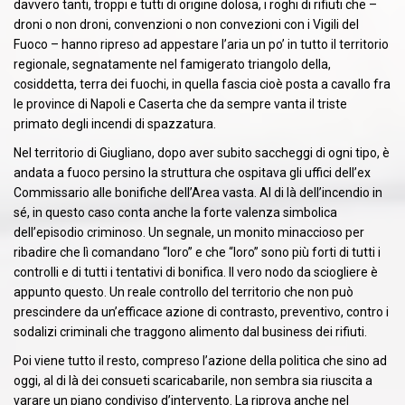
davvero tanti, troppi e tutti di origine dolosa, i roghi di rifiuti che –
droni o non droni, convenzioni o non convezioni con i Vigili del
Fuoco – hanno ripreso ad appestare l’aria un po’ in tutto il territorio
regionale, segnatamente nel famigerato triangolo della,
cosiddetta, terra dei fuochi, in quella fascia cioè posta a cavallo fra
le province di Napoli e Caserta che da sempre vanta il triste
primato degli incendi di spazzatura.
Nel territorio di Giugliano, dopo aver subito saccheggi di ogni tipo, è
andata a fuoco persino la struttura che ospitava gli uffici dell’ex
Commissario alle bonifiche dell’Area vasta. Al di là dell’incendio in
sé, in questo caso conta anche la forte valenza simbolica
dell’episodio criminoso. Un segnale, un monito minaccioso per
ribadire che lì comandano “loro” e che “loro” sono più forti di tutti i
controlli e di tutti i tentativi di bonifica. Il vero nodo da sciogliere è
appunto questo. Un reale controllo del territorio che non può
prescindere da un’efficace azione di contrasto, preventivo, contro i
sodalizi criminali che traggono alimento dal business dei rifiuti.
Poi viene tutto il resto, compreso l’azione della politica che sino ad
oggi, al di là dei consueti scaricabarile, non sembra sia riuscita a
varare un piano condiviso d’intervento. La riprova anche nel