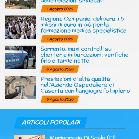
delle relazioni sindacali
7 Agosto 2026
Regione Campania, deliberati 5
milioni di euro in più per la
formazione medica specialistica
7 Agosto 2026
Sorrento, maxi controlli su
charter e imbarcazioni: verifiche
fino a tarda notte
6 Agosto 2026
Prestazioni di alta qualità
nell’Azienda Ospedaliera di
Caserta con l’angiografo biplano
6 Agosto 2026
ARTICOLI POPOLARI
Mariagrazia Di Scala (Fi)