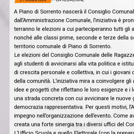
21 Ottobre 2024
A Piano di Sorrento nascerà il Consiglio Comuna
dall’Amministrazione Comunale, l’iniziativa è pront
terranno le elezioni a cui parteciperanno tutti gli a
nonché alle classi prime, seconde e terze della 
territorio comunale di Piano di Sorrento.
Le elezioni del Consiglio Comunale delle Ragaz
agli studenti di avvicinarsi alla vita politica e isti
di crescita personale e collettiva, in cui i giovani
della comunità. L’iniziativa mira a coinvolgere gli
idee e progetti che riflettano le loro esigenze e i
una strada concreta con cui avvicinare le nuove g
democrazia rappresentativa. Per questi motivi, l
impegno nell’organizzazione dell’evento. Come avv
creata una forte sinergia tra i diversi uffici de
L’Ufficio Scuola e quello Elettorale (con la prep