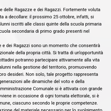
le delle Ragazze e dei Ragazzi. Fortemente voluta
a a decollare: il prossimo 25 ottobre, infatti, si
lunni iscritti alle classi quinte della scuola primaria
scuola secondaria di primo grado presenti nel
ze e dei Ragazzi sono un momento che consentirà
tuzionale della propria città. Si tratta di un’opportunità
 cittadini potranno partecipare attivamente alla vita
 alunni nella gestione del territorio, promuovendo
 loro desideri. Non solo, tale progetto rappresenta
enerazioni alle dinamiche del voto e della
’Amministrazione Comunale si è attivata con grande
iene in occasione di ogni tornata elettorale, si è
l Comune, ciascuno secondo le proprie competenze.
arazione del materiale necessario per lo svolgimento