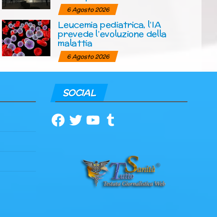
6 Agosto 2026
Leucemia pediatrica, l’IA
prevede l’evoluzione della
malattia
6 Agosto 2026
SOCIAL
Facebook
Twitter
YouTube
Tumblr