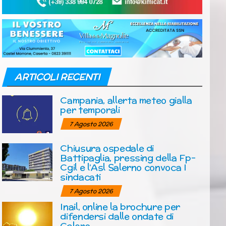
ARTICOLI RECENTI
Campania, allerta meteo gialla
per temporali
7 Agosto 2026
Chiusura ospedale di
Battipaglia, pressing della Fp-
Cgil e l’Asl Salerno convoca I
sindacati
7 Agosto 2026
Inail, online la brochure per
difendersi dalle ondate di
Calore