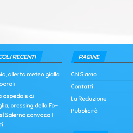
COLI RECENTI
PAGINE
, allerta meteo gialla
Chi Siamo
porali
Contatti
a ospedale di
La Redazione
lia, pressing della Fp-
Pubblicità
’Asl Salerno convoca I
ti