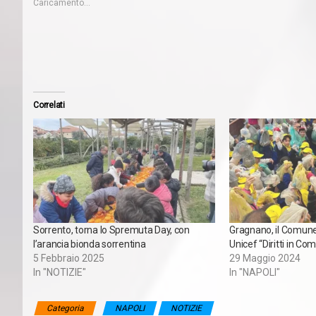
Caricamento...
Correlati
Sorrento, torna lo Spremuta Day, con
Gragnano, il Comune 
l’arancia bionda sorrentina
Unicef “Diritti in Co
5 Febbraio 2025
29 Maggio 2024
In "NOTIZIE"
In "NAPOLI"
Categoria
NAPOLI
NOTIZIE