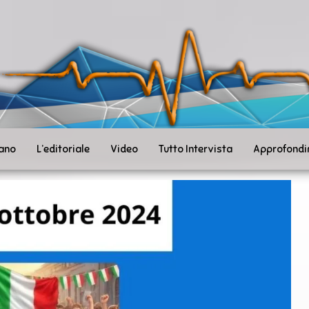
ità
toSanità
ws
mpo
le
iano
L’editoriale
Video
Tutto Intervista
Approfondi