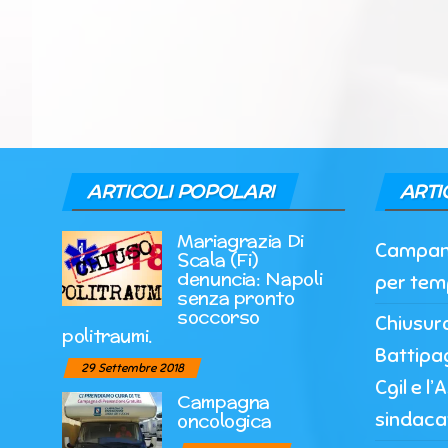
ARTICOLI POPOLARI
ARTI
Mariagrazia Di
Campania
Scala (Fi)
denuncia: Napoli
per tem
senza pronto
soccorso
Chiusur
politraumi.
Battipag
29 Settembre 2018
Cgil e l
Campagna
sindaca
oncologica