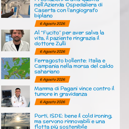
nell’Azienda Ospedaliera di
Caserta con l’angiografo
biplano
6 Agosto 2026
Al “Fucito” per aver salva la
vita, il paziente ringrazia il
dottore Zulli
6 Agosto 2026
Ferragosto bollente: Italia e
Campania nella morsa del caldo
sahariano
6 Agosto 2026
Mamma di Pagani vince contro il
tumore in gravidanza
6 Agosto 2026
Porti, ISDE: bene il cold ironing,
ma servono rinnovabili e una
flotta più sostenibile