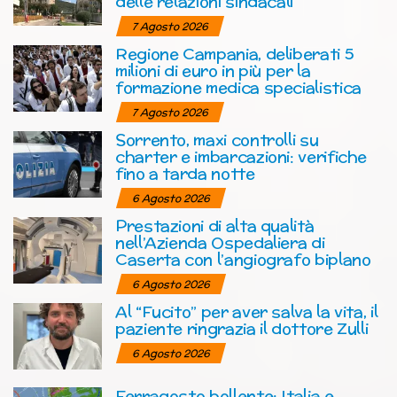
delle relazioni sindacali
7 Agosto 2026
Regione Campania, deliberati 5
milioni di euro in più per la
formazione medica specialistica
7 Agosto 2026
Sorrento, maxi controlli su
charter e imbarcazioni: verifiche
fino a tarda notte
6 Agosto 2026
Prestazioni di alta qualità
nell’Azienda Ospedaliera di
Caserta con l’angiografo biplano
6 Agosto 2026
Al “Fucito” per aver salva la vita, il
paziente ringrazia il dottore Zulli
6 Agosto 2026
Ferragosto bollente: Italia e