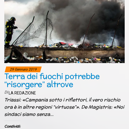
29 Gennaio 2019
Terra dei fuochi potrebbe
“risorgere” altrove
Di
LA REDAZIONE
Triassi: «Campania sotto i riflettori, il vero rischio
ora è in altre regioni “virtuose”». De Magistris: «Noi
sindaci siamo senza…
Condividi: