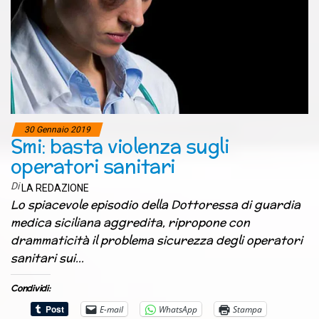
30 Gennaio 2019
Smi: basta violenza sugli
operatori sanitari
Di
LA REDAZIONE
Lo spiacevole episodio della Dottoressa di guardia
medica siciliana aggredita, ripropone con
drammaticità il problema sicurezza degli operatori
sanitari sui…
Condividi:
E-mail
WhatsApp
Stampa