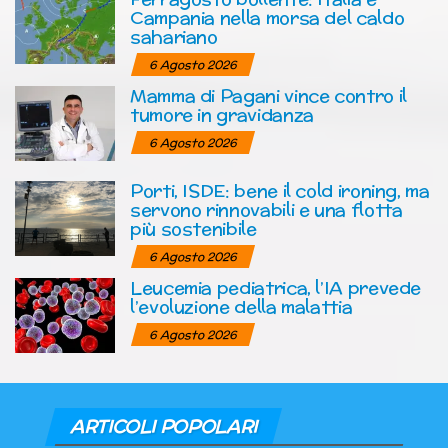
Campania nella morsa del caldo
sahariano
6 Agosto 2026
Mamma di Pagani vince contro il
tumore in gravidanza
6 Agosto 2026
Porti, ISDE: bene il cold ironing, ma
servono rinnovabili e una flotta
più sostenibile
6 Agosto 2026
Leucemia pediatrica, l’IA prevede
l’evoluzione della malattia
6 Agosto 2026
ARTICOLI POPOLARI