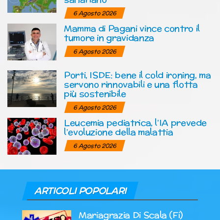
6 Agosto 2026
Mamma di Pagani vince contro il
tumore in gravidanza
6 Agosto 2026
Porti, ISDE: bene il cold ironing, ma
servono rinnovabili e una flotta
più sostenibile
6 Agosto 2026
Leucemia pediatrica, l’IA prevede
l’evoluzione della malattia
6 Agosto 2026
ARTICOLI POPOLARI
Mariagrazia Di Scala (Fi)