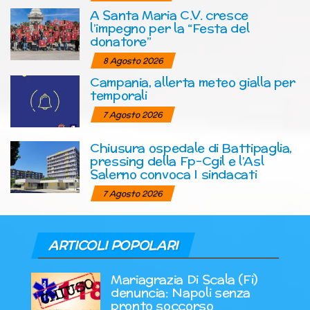
A Santa Maria C.V. cresce
l’impegno per la “Festa del
donatore”
8 Agosto 2026
Campania, allerta meteo gialla per
temporali
7 Agosto 2026
Chiusura ospedale di Battipaglia,
pressing della Fp-Cgil e l’Asl
Salerno convoca I sindacati
7 Agosto 2026
ARTICOLI POPOLARI
Mariagrazia Di Scala (Fi)
denuncia: Napoli senza
pronto soccorso