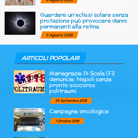
Guardare un’eclissi solare senza
protezione può provocare danni
permanenti alla retina
9 Agosto 2026
ARTICOLI POPOLARI
Mariagrazia Di Scala (Fi)
denuncia: Napoli senza
pronto soccorso
politraumi.
29 Settembre 2018
Campagna oncologica
1 Ottobre 2018