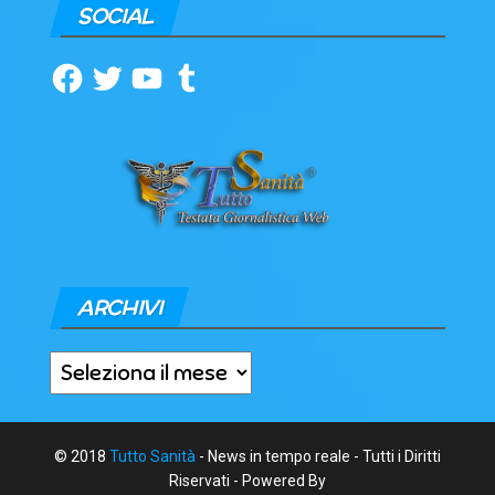
SOCIAL
Facebook
Twitter
YouTube
Tumblr
ARCHIVI
Archivi
© 2018
Tutto Sanità
- News in tempo reale - Tutti i Diritti
Riservati - Powered By