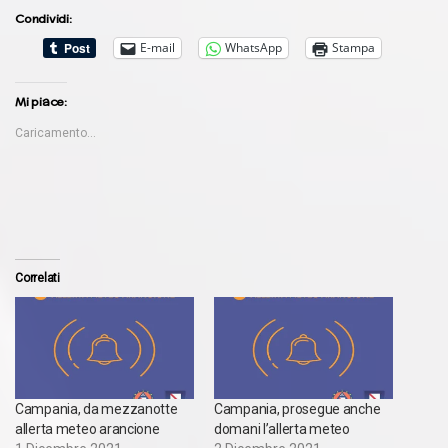
Condividi:
E-mail
WhatsApp
Stampa
Mi piace:
Caricamento...
Correlati
Campania, da mezzanotte
Campania, prosegue anche
allerta meteo arancione
domani l’allerta meteo