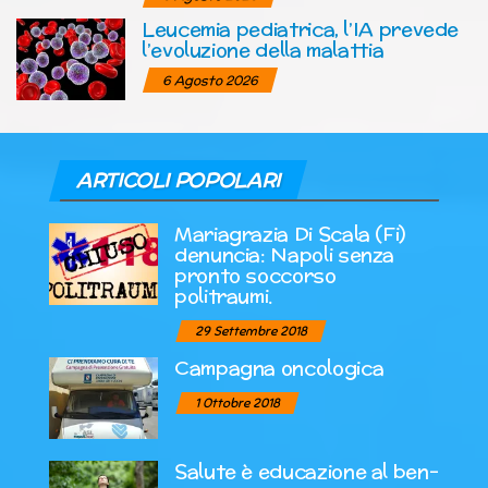
Leucemia pediatrica, l’IA prevede
l’evoluzione della malattia
6 Agosto 2026
ARTICOLI POPOLARI
Mariagrazia Di Scala (Fi)
denuncia: Napoli senza
pronto soccorso
politraumi.
29 Settembre 2018
Campagna oncologica
1 Ottobre 2018
Salute è educazione al ben-