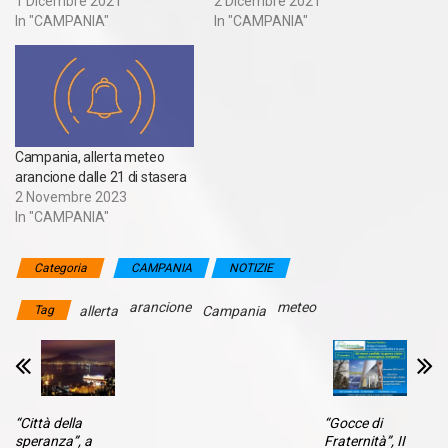
1 Dicembre 2021
2 Dicembre 2021
In "CAMPANIA"
In "CAMPANIA"
Campania, allerta meteo
arancione dalle 21 di stasera
2 Novembre 2023
In "CAMPANIA"
Categoria
CAMPANIA
NOTIZIE
arancione
meteo
Tag
allerta
Campania
“Città della
“Gocce di
speranza”, a
Fraternità”, II