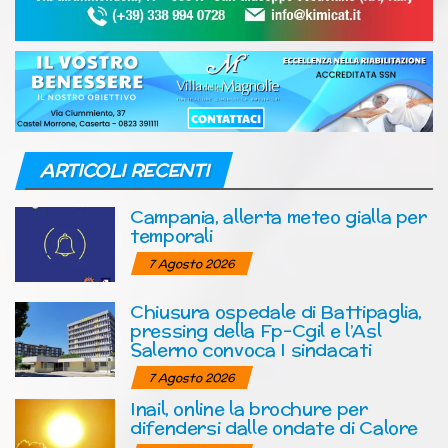
ARTICOLI RECENTI
Campania, allerta meteo gialla per
temporali
7 Agosto 2026
Chiusura ospedale di Battipaglia,
pressing della Fp-Cgil e l’Asl
Salerno convoca I sindacati
7 Agosto 2026
Inail, online la brochure per
difendersi dalle ondate di Calore