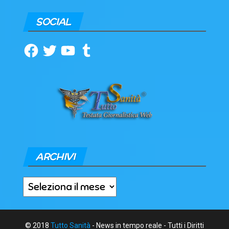
SOCIAL
Facebook
Twitter
YouTube
Tumblr
ARCHIVI
Archivi
© 2018
Tutto Sanità
- News in tempo reale - Tutti i Diritti