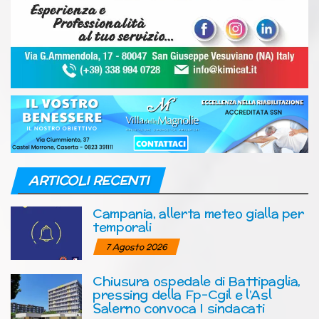
ARTICOLI RECENTI
Campania, allerta meteo gialla per
temporali
7 Agosto 2026
Chiusura ospedale di Battipaglia,
pressing della Fp-Cgil e l’Asl
Salerno convoca I sindacati