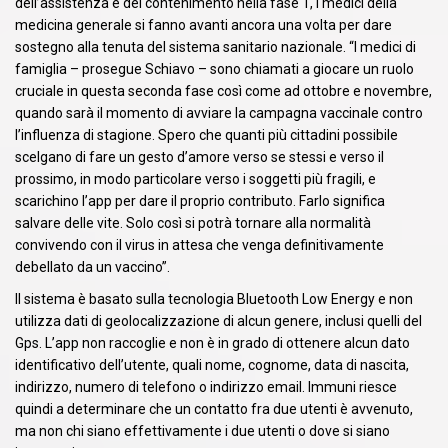
dell’assistenza e del contenimento nella fase 1, i medici della
medicina generale si fanno avanti ancora una volta per dare
sostegno alla tenuta del sistema sanitario nazionale. “I medici di
famiglia – prosegue Schiavo – sono chiamati a giocare un ruolo
cruciale in questa seconda fase così come ad ottobre e novembre,
quando sarà il momento di avviare la campagna vaccinale contro
l’influenza di stagione. Spero che quanti più cittadini possibile
scelgano di fare un gesto d’amore verso se stessi e verso il
prossimo, in modo particolare verso i soggetti più fragili, e
scarichino l’app per dare il proprio contributo. Farlo significa
salvare delle vite. Solo così si potrà tornare alla normalità
convivendo con il virus in attesa che venga definitivamente
debellato da un vaccino”.
Il sistema è basato sulla tecnologia Bluetooth Low Energy e non
utilizza dati di geolocalizzazione di alcun genere, inclusi quelli del
Gps. L’app non raccoglie e non è in grado di ottenere alcun dato
identificativo dell’utente, quali nome, cognome, data di nascita,
indirizzo, numero di telefono o indirizzo email. Immuni riesce
quindi a determinare che un contatto fra due utenti è avvenuto,
ma non chi siano effettivamente i due utenti o dove si siano