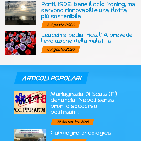
Porti, ISDE: bene il cold ironing, ma
servono rinnovabili e una flotta
più sostenibile
6 Agosto 2026
Leucemia pediatrica, l’IA prevede
l’evoluzione della malattia
6 Agosto 2026
ARTICOLI POPOLARI
Mariagrazia Di Scala (Fi)
denuncia: Napoli senza
pronto soccorso
politraumi.
29 Settembre 2018
Campagna oncologica