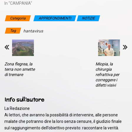
In "CAMPANIA"
Categoria
APPROFONDIMENTI
NOTIZIE
Tag
hantavirus
Zona flegrea, la
Miopia, la
terra non smette
chirurgia
di tremare
refrattiva per
correggere i
difetti visivi
Info sull'autore
La Redazione
Ai lettori, che avranno la possibilità di intervenire, alle persone
malate che potranno dire la loro senza censure, il giudizio finale
sul raggiungimento dell’obiettivo previsto: raccontare la verità.