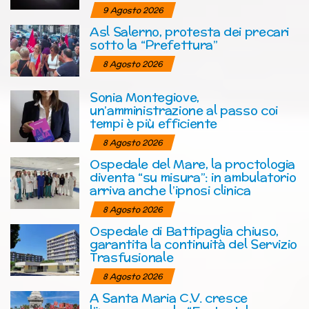
9 Agosto 2026
Asl Salerno, protesta dei precari
sotto la “Prefettura”
8 Agosto 2026
Sonia Montegiove,
un’amministrazione al passo coi
tempi è più efficiente
8 Agosto 2026
Ospedale del Mare, la proctologia
diventa “su misura”: in ambulatorio
arriva anche l’ipnosi clinica
8 Agosto 2026
Ospedale di Battipaglia chiuso,
garantita la continuità del Servizio
Trasfusionale
8 Agosto 2026
A Santa Maria C.V. cresce