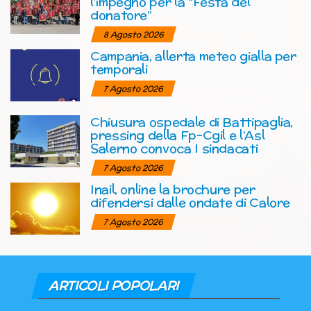
l’impegno per la “Festa del
donatore”
8 Agosto 2026
Campania, allerta meteo gialla per
temporali
7 Agosto 2026
Chiusura ospedale di Battipaglia,
pressing della Fp-Cgil e l’Asl
Salerno convoca I sindacati
7 Agosto 2026
Inail, online la brochure per
difendersi dalle ondate di Calore
7 Agosto 2026
ARTICOLI POPOLARI