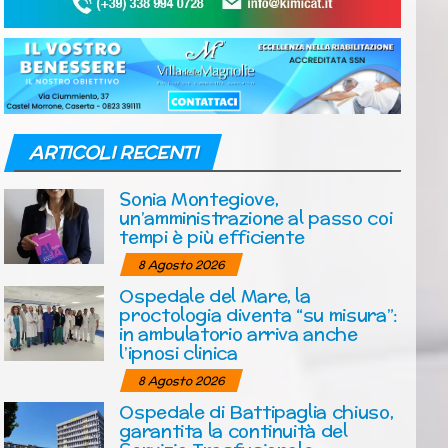
ARTICOLI RECENTI
Sonia Montegiove,
un’amministrazione al passo coi
tempi è più efficiente
8 Agosto 2026
Ospedale del Mare, la
proctologia diventa “su misura”:
in ambulatorio arriva anche
l’ipnosi clinica
8 Agosto 2026
Ospedale di Battipaglia chiuso,
garantita la continuità del