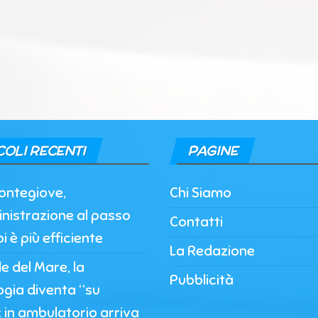
COLI RECENTI
PAGINE
ontegiove,
Chi Siamo
nistrazione al passo
Contatti
i è più efficiente
La Redazione
 del Mare, la
Pubblicità
ogia diventa “su
 in ambulatorio arriva