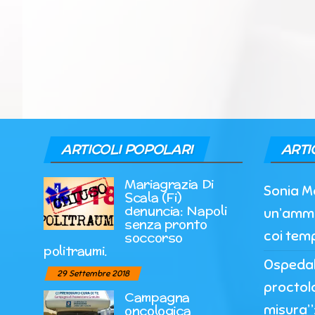
ARTICOLI POPOLARI
ARTI
Mariagrazia Di
Sonia M
Scala (Fi)
denuncia: Napoli
un’ammi
senza pronto
coi temp
soccorso
politraumi.
Ospedale
29 Settembre 2018
proctol
Campagna
misura”:
oncologica