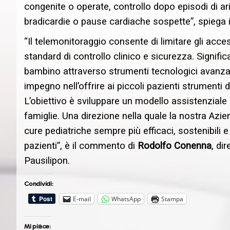
congenite o operate, controllo dopo episodi di ar
bradicardie o pause cardiache sospette”, spiega 
“Il telemonitoraggio consente di limitare gli acc
standard di controllo clinico e sicurezza. Signifi
bambino attraverso strumenti tecnologici avanzati
impegno nell’offrire ai piccoli pazienti strumenti
L’obiettivo è sviluppare un modello assistenziale 
famiglie. Una direzione nella quale la nostra Azie
cure pediatriche sempre più efficaci, sostenibili e
pazienti”, è il commento di
Rodolfo Conenna
, di
Pausilipon.
Condividi:
E-mail
WhatsApp
Stampa
Mi piace: