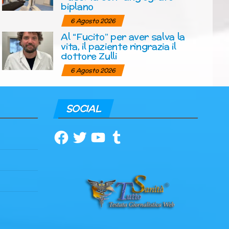
biplano
6 Agosto 2026
Al “Fucito” per aver salva la
vita, il paziente ringrazia il
dottore Zulli
6 Agosto 2026
SOCIAL
Facebook
Twitter
YouTube
Tumblr