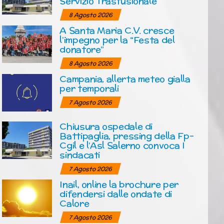
Servizio Trasfusionale
8 Agosto 2026
A Santa Maria C.V. cresce
l’impegno per la “Festa del
donatore”
8 Agosto 2026
Campania, allerta meteo gialla
per temporali
7 Agosto 2026
Chiusura ospedale di
Battipaglia, pressing della Fp-
Cgil e l’Asl Salerno convoca I
sindacati
7 Agosto 2026
Inail, online la brochure per
difendersi dalle ondate di
Calore
7 Agosto 2026