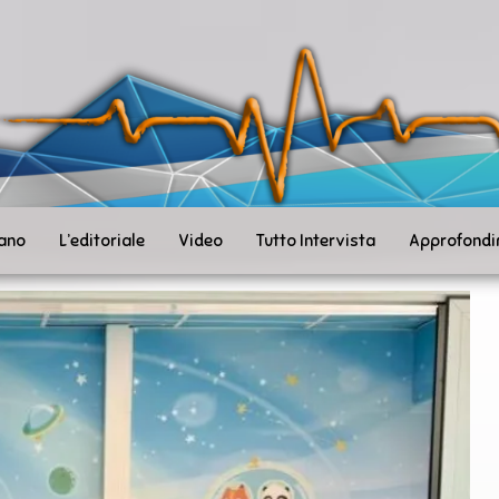
ità
toSanità
ws
mpo
le
iano
L’editoriale
Video
Tutto Intervista
Approfondi