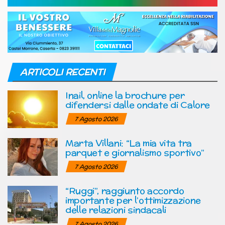
ARTICOLI RECENTI
Inail, online la brochure per
difendersi dalle ondate di Calore
7 Agosto 2026
Marta Villani: “La mia vita tra
parquet e giornalismo sportivo”
7 Agosto 2026
“Ruggi”, raggiunto accordo
importante per l’ottimizzazione
delle relazioni sindacali
7 Agosto 2026