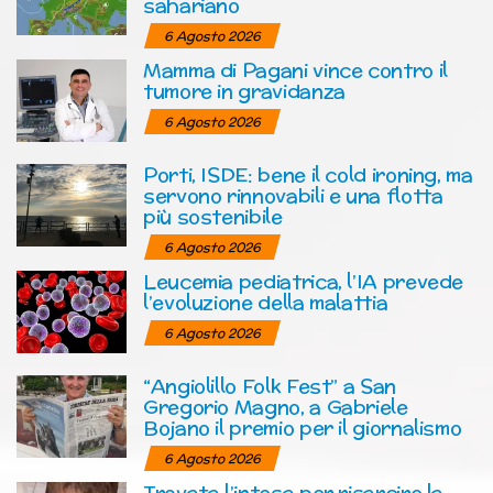
sahariano
6 Agosto 2026
Mamma di Pagani vince contro il
tumore in gravidanza
6 Agosto 2026
Porti, ISDE: bene il cold ironing, ma
servono rinnovabili e una flotta
più sostenibile
6 Agosto 2026
Leucemia pediatrica, l’IA prevede
l’evoluzione della malattia
6 Agosto 2026
“Angiolillo Folk Fest” a San
Gregorio Magno, a Gabriele
Bojano il premio per il giornalismo
6 Agosto 2026
Trovata l’intesa per risarcire la