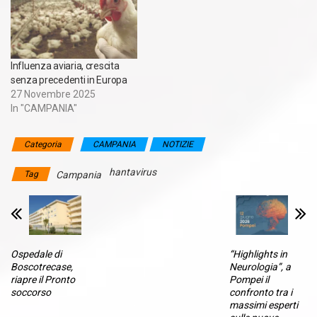
Influenza aviaria, crescita
senza precedenti in Europa
27 Novembre 2025
In "CAMPANIA"
Categoria
CAMPANIA
NOTIZIE
hantavirus
Tag
Campania
Ospedale di
“Highlights in
Boscotrecase,
Neurologia”, a
riapre il Pronto
Pompei il
soccorso
confronto tra i
massimi esperti