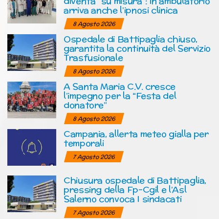
diventa “su misura”: in ambulatorio
arriva anche l’ipnosi clinica
8 Agosto 2026
Ospedale di Battipaglia chiuso,
garantita la continuità del Servizio
Trasfusionale
8 Agosto 2026
A Santa Maria C.V. cresce
l’impegno per la “Festa del
donatore”
8 Agosto 2026
Campania, allerta meteo gialla per
temporali
7 Agosto 2026
Chiusura ospedale di Battipaglia,
pressing della Fp-Cgil e l’Asl
Salerno convoca I sindacati
7 Agosto 2026