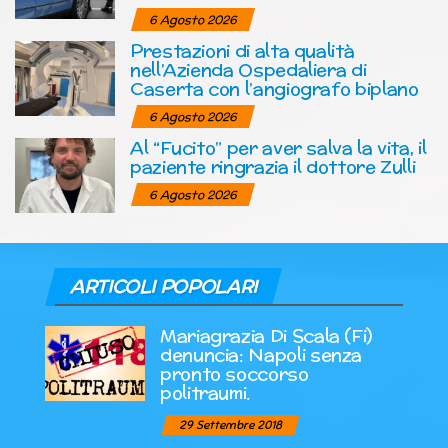
6 Agosto 2026
Prestazioni di alta qualità
nell’Azienda Ospedaliera di
Caserta con l’angiografo biplano
6 Agosto 2026
Al “Fucito” per aver salva la vita, il
paziente ringrazia il dottore Zulli
6 Agosto 2026
ARTICOLI POPOLARI
Mariagrazia Di Scala (Fi)
denuncia: Napoli senza
pronto soccorso
politraumi.
29 Settembre 2018