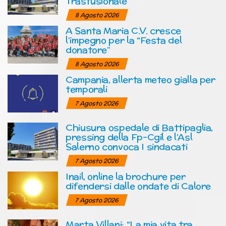
Trasfusionale
8 Agosto 2026
A Santa Maria C.V. cresce
l’impegno per la “Festa del
donatore”
8 Agosto 2026
Campania, allerta meteo gialla per
temporali
7 Agosto 2026
Chiusura ospedale di Battipaglia,
pressing della Fp-Cgil e l’Asl
Salerno convoca I sindacati
7 Agosto 2026
Inail, online la brochure per
difendersi dalle ondate di Calore
7 Agosto 2026
Marta Villani: “La mia vita tra