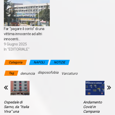
Far “pagare il conto” di una
vittima innocente ad altri
innocenti…
9 Giugno 2025
In "EDITORIALE"
Categoria
NAPOLI
NOTIZIE
disposofobia
Tag
denuncia
Varcaturo
Ospedale di
Andamento
Sarno, da “Italia
Covid in
Viva” una
Campania