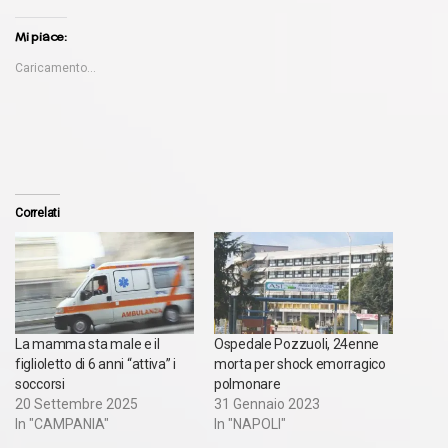
Mi piace:
Caricamento...
Correlati
La mamma sta male e il
Ospedale Pozzuoli, 24enne
figlioletto di 6 anni “attiva” i
morta per shock emorragico
soccorsi
polmonare
20 Settembre 2025
31 Gennaio 2023
In "CAMPANIA"
In "NAPOLI"