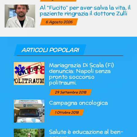
Al “Fucito” per aver salva la vita, il
paziente ringrazia il dottore Zulli
6 Agosto 2026
ARTICOLI POPOLARI
Mariagrazia Di Scala (Fi)
denuncia: Napoli senza
pronto soccorso
politraumi.
29 Settembre 2018
Campagna oncologica
1 Ottobre 2018
Salute è educazione al ben-