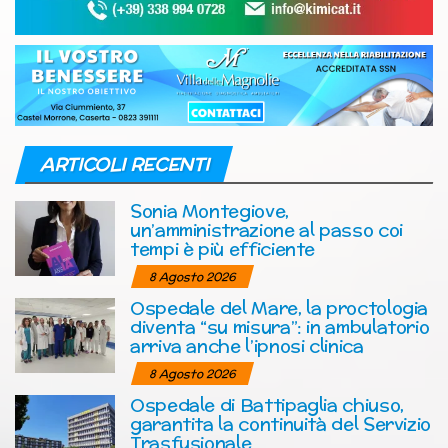
ARTICOLI RECENTI
Sonia Montegiove,
un’amministrazione al passo coi
tempi è più efficiente
8 Agosto 2026
Ospedale del Mare, la proctologia
diventa “su misura”: in ambulatorio
arriva anche l’ipnosi clinica
8 Agosto 2026
Ospedale di Battipaglia chiuso,
garantita la continuità del Servizio
Trasfusionale