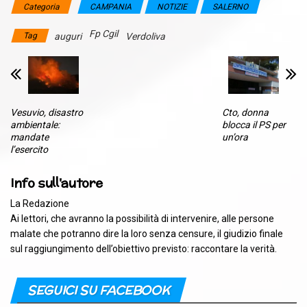
Categoria
CAMPANIA
NOTIZIE
SALERNO
Fp Cgil
Tag
auguri
Verdoliva
Vesuvio, disastro
Cto, donna
ambientale:
blocca il PS per
mandate
un’ora
l’esercito
Info sull'autore
La Redazione
Ai lettori, che avranno la possibilità di intervenire, alle persone
malate che potranno dire la loro senza censure, il giudizio finale
sul raggiungimento dell’obiettivo previsto: raccontare la verità.
SEGUICI SU FACEBOOK