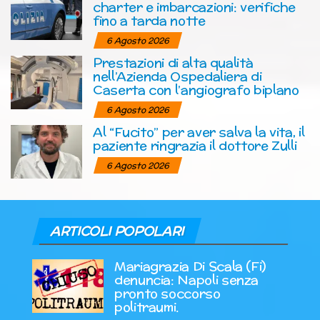
charter e imbarcazioni: verifiche
fino a tarda notte
6 Agosto 2026
Prestazioni di alta qualità
nell’Azienda Ospedaliera di
Caserta con l’angiografo biplano
6 Agosto 2026
Al “Fucito” per aver salva la vita, il
paziente ringrazia il dottore Zulli
6 Agosto 2026
ARTICOLI POPOLARI
Mariagrazia Di Scala (Fi)
denuncia: Napoli senza
pronto soccorso
politraumi.