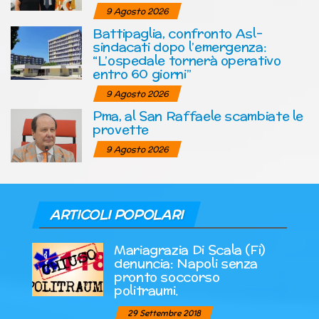
9 Agosto 2026
Battipaglia, confronto Asl-
sindacati dopo l’emergenza:
“L’ospedale tornerà operativo
entro 60 giorni”
9 Agosto 2026
Pma, al San Raffaele scambiate le
provette
9 Agosto 2026
ARTICOLI POPOLARI
Mariagrazia Di Scala (Fi)
denuncia: Napoli senza
pronto soccorso
politraumi.
29 Settembre 2018