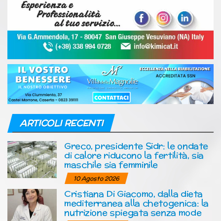
ARTICOLI RECENTI
Greco, presidente Sidr: le ondate
di calore riducono la fertilità, sia
maschile sia femminile
10 Agosto 2026
Cristiana Di Giacomo, dalla dieta
mediterranea alla chetogenica: la
nutrizione spiegata senza mode