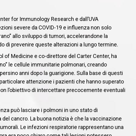
enter for Immunology Research e dall’UVA
zioni severe da COVID-19 e influenza non solo
ano” allo sviluppo di tumori, accelerandone la
o di prevenire queste alterazioni a lungo termine.
ol of Medicine e co-direttore del Carter Center, ha
ano” le cellule immunitarie polmonari, creando
persino anni dopo la guarigione. Sulla base di questi
con particolare attenzione i pazienti che hanno superato
on l’obiettivo di intercettare precocemente eventuali
za può lasciare i polmoni in uno stato di
 del cancro. La buona notizia è che la vaccinazione
umorali. Le infezioni respiratorie rappresentano una
ra era poco chiaro come tali lesioni potessero