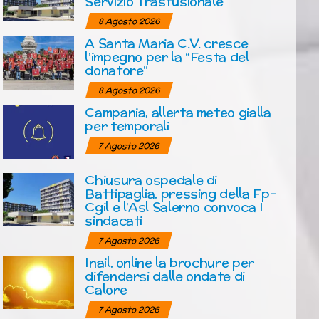
Servizio Trasfusionale
8 Agosto 2026
A Santa Maria C.V. cresce
l’impegno per la “Festa del
donatore”
8 Agosto 2026
Campania, allerta meteo gialla
per temporali
7 Agosto 2026
Chiusura ospedale di
Battipaglia, pressing della Fp-
Cgil e l’Asl Salerno convoca I
sindacati
7 Agosto 2026
Inail, online la brochure per
difendersi dalle ondate di
Calore
7 Agosto 2026