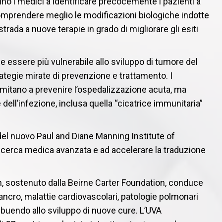
no i medici a identificare precocemente i pazienti a
comprendere meglio le modificazioni biologiche indotte
trada a nuove terapie in grado di migliorare gli esiti
be essere più vulnerabile allo sviluppo di tumore del
tegie mirate di prevenzione e trattamento. I
limitano a prevenire l’ospedalizzazione acuta, ma
ell’infezione, inclusa quella “cicatrice immunitaria”
 del nuovo Paul and Diane Manning Institute of
icerca medica avanzata e ad accelerare la traduzione
h, sostenuto dalla Beirne Carter Foundation, conduce
ancro, malattie cardiovascolari, patologie polmonari
buendo allo sviluppo di nuove cure. L’UVA