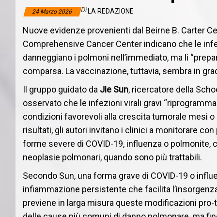
Di
LA REDAZIONE
24 Marzo 2026
Nuove evidenze provenienti dal Beirne B. Carter C
Comprehensive Cancer Center indicano che le infe
danneggiano i polmoni nell’immediato, ma li “prepar
comparsa. La vaccinazione, tuttavia, sembra in grad
Il gruppo guidato da
Jie Sun
, ricercatore della Scho
osservato che le infezioni virali gravi “riprogramm
condizioni favorevoli alla crescita tumorale mesi o 
risultati, gli autori invitano i clinici a monitorare 
forme severe di COVID-19, influenza o polmonite, c
neoplasie polmonari, quando sono più trattabili.
Secondo Sun, una forma grave di COVID-19 o influen
infiammazione persistente che facilita l’insorgenza
previene in larga misura queste modificazioni pro-t
delle cause più comuni di danno polmonare, ma fino