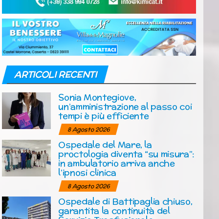
ARTICOLI RECENTI
Sonia Montegiove,
un’amministrazione al passo coi
tempi è più efficiente
8 Agosto 2026
Ospedale del Mare, la
proctologia diventa “su misura”:
in ambulatorio arriva anche
l’ipnosi clinica
8 Agosto 2026
Ospedale di Battipaglia chiuso,
garantita la continuità del