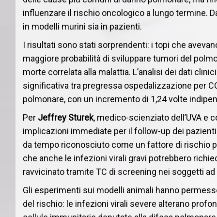
influenzare il rischio oncologico a lungo termine. D
in modelli murini sia in pazienti.
I risultati sono stati sorprendenti: i topi che ave
maggiore probabilità di sviluppare tumori del polmo
morte correlata alla malattia. L’analisi dei dati cli
significativa tra pregressa ospedalizzazione per 
polmonare, con un incremento di 1,24 volte indipen
Per
Jeffrey Sturek
, medico-scienziato dell’UVA e 
implicazioni immediate per il follow-up dei pazienti 
da tempo riconosciuto come un fattore di rischio p
che anche le infezioni virali gravi potrebbero rich
ravvicinato tramite TC di screening nei soggetti ad 
Gli esperimenti sui modelli animali hanno permesso
del rischio: le infezioni virali severe alterano pro