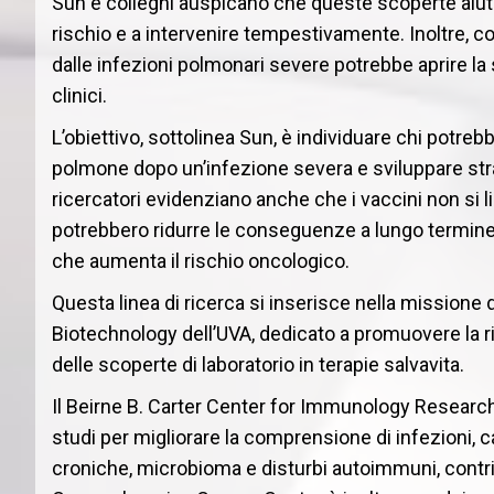
Sun e colleghi auspicano che queste scoperte aiuti
rischio e a intervenire tempestivamente. Inoltre, 
dalle infezioni polmonari severe potrebbe aprire la s
clinici.
L’obiettivo, sottolinea Sun, è individuare chi potreb
polmone dopo un’infezione severa e sviluppare stra
ricercatori evidenziano anche che i vaccini non si 
potrebbero ridurre le conseguenze a lungo termine d
che aumenta il rischio oncologico.
Questa linea di ricerca si inserisce nella missione
Biotechnology dell’UVA, dedicato a promuovere la r
delle scoperte di laboratorio in terapie salvavita.
Il Beirne B. Carter Center for Immunology Researc
studi per migliorare la comprensione di infezioni, c
croniche, microbioma e disturbi autoimmuni, contri