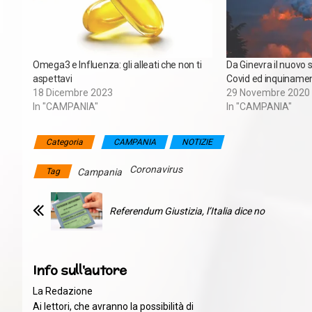
Omega3 e Influenza: gli alleati che non ti
Da Ginevra il nuovo s
aspettavi
Covid ed inquiname
18 Dicembre 2023
29 Novembre 2020
In "CAMPANIA"
In "CAMPANIA"
Categoria
CAMPANIA
NOTIZIE
Coronavirus
Tag
Campania
Referendum Giustizia, l’Italia dice no
Info sull'autore
La Redazione
Ai lettori, che avranno la possibilità di