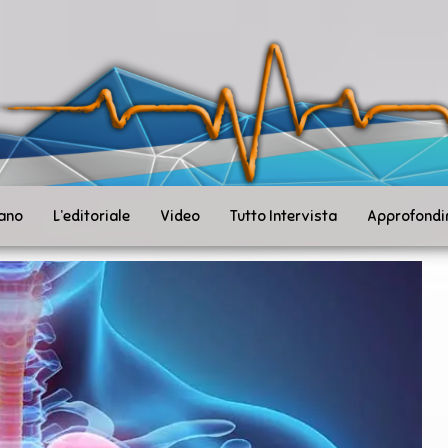
ità
toSanità
ws
mpo
le
iano
L’editoriale
Video
Tutto Intervista
Approfondi