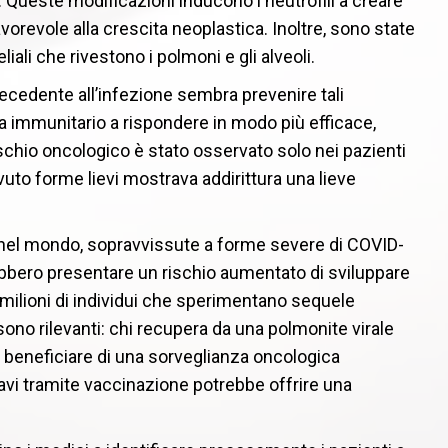
 Queste modificazioni inducono i neutrofili a creare
revole alla crescita neoplastica. Inoltre, sono state
liali che rivestono i polmoni e gli alveoli.
cedente all’infezione sembra prevenire tali
ma immunitario a rispondere in modo più efficace,
ischio oncologico è stato osservato solo nei pazienti
to forme lievi mostrava addirittura una lieve
ne nel mondo, sopravvissute a forme severe di COVID-
trebbero presentare un rischio aumentato di sviluppare
 milioni di individui che sperimentano sequele
sono rilevanti: chi recupera da una polmonite virale
e beneficiare di una sorveglianza oncologica
avi tramite vaccinazione potrebbe offrire una