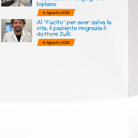
biplano
6 Agosto 2026
Al “Fucito” per aver salva la
vita, il paziente ringrazia il
dottore Zulli
6 Agosto 2026