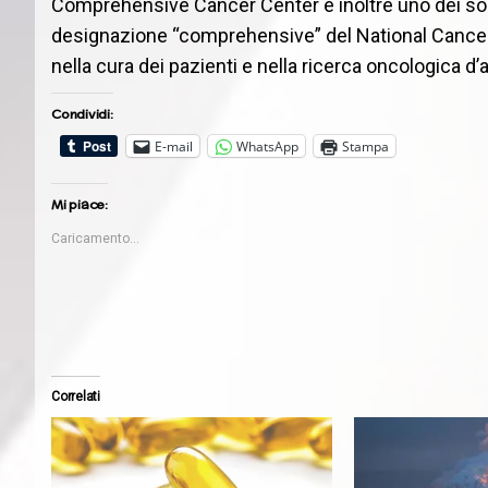
Comprehensive Cancer Center è inoltre uno dei soli 
designazione “comprehensive” del National Cancer 
nella cura dei pazienti e nella ricerca oncologica d
Condividi:
E-mail
WhatsApp
Stampa
Mi piace:
Caricamento...
Correlati