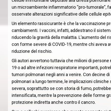
cellule immunitarie deputate alla difesa polmonare.
un microambiente infiammatorio “pro-tumorale”, favo
osservate alterazioni significative delle cellule epite
Un elemento rassicurante è che la vaccinazione pre
cambiamenti. I vaccini, infatti, addestrano il siste
riducendo la gravità della malattia. L’aumento del r
con forme severe di COVID-19, mentre chi aveva avu
riduzione del rischio.
Gli autori avvertono tuttavia che milioni di perso
19 o ad altre infezioni respiratorie importanti, po
tumori polmonari negli anni a venire. Con decine di
polmonari a lungo termine, le implicazioni cliniche 
severa, soprattutto se con storia di fumo, potrebb
intensificata, mentre la prevenzione delle forme gr
protezione indiretta anche contro il cancro.