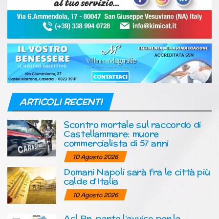
ARTICOLI RECENTI
Scontro mortale sul raccordo di
Castellammare: muore
commercialista di 57 anni
10 Agosto 2026
Domani Napoli sarà fra le città più
calde d’Italia
10 Agosto 2026
Asl Bn, parte l’avviso per la