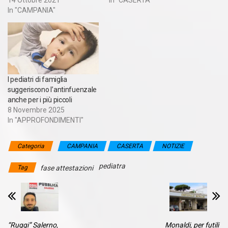
14 Ottobre 2021
In "CASERTA"
In "CAMPANIA"
I pediatri di famiglia
suggeriscono l’antinfuenzale
anche per i più piccoli
8 Novembre 2025
In "APPROFONDIMENTI"
Categoria
CAMPANIA
CASERTA
NOTIZIE
pediatra
Tag
fase attestazioni
“Ruggi” Salerno,
Monaldi, per futili