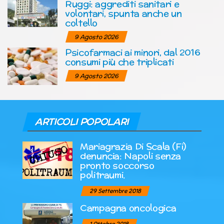
Ruggi: aggrediti sanitari e
volontari, spunta anche un
coltello
9 Agosto 2026
Psicofarmaci ai minori, dal 2016
consumi più che triplicati
9 Agosto 2026
ARTICOLI POPOLARI
Mariagrazia Di Scala (Fi)
denuncia: Napoli senza
pronto soccorso
politraumi.
29 Settembre 2018
Campagna oncologica
1 Ottobre 2018