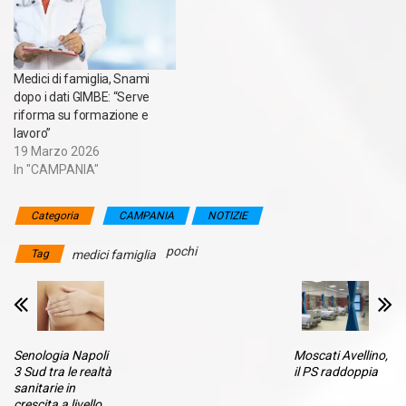
Medici di famiglia, Snami
dopo i dati GIMBE: “Serve
riforma su formazione e
lavoro”
19 Marzo 2026
In "CAMPANIA"
Categoria
CAMPANIA
NOTIZIE
pochi
Tag
medici famiglia
Senologia Napoli
Moscati Avellino,
3 Sud tra le realtà
il PS raddoppia
sanitarie in
crescita a livello