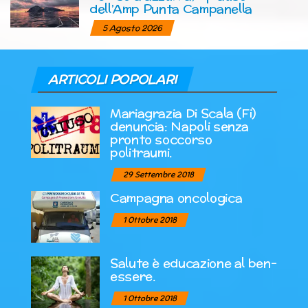
dell’Amp Punta Campanella
5 Agosto 2026
ARTICOLI POPOLARI
Mariagrazia Di Scala (Fi)
denuncia: Napoli senza
pronto soccorso
politraumi.
29 Settembre 2018
Campagna oncologica
1 Ottobre 2018
Salute è educazione al ben-
essere.
1 Ottobre 2018