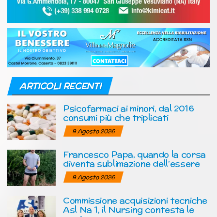
ARTICOLI RECENTI
Psicofarmaci ai minori, dal 2016
consumi più che triplicati
9 Agosto 2026
Francesco Papa, quando la corsa
diventa sublimazione dell’essere
9 Agosto 2026
Commissione acquisizioni tecniche
Asl Na 1, il Nursing contesta le