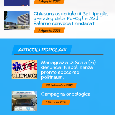
7 Agosto 2026
Chiusura ospedale di Battipaglia,
pressing della Fp-Cgil e l’Asl
Salerno convoca I sindacati
7 Agosto 2026
ARTICOLI POPOLARI
Mariagrazia Di Scala (Fi)
denuncia: Napoli senza
pronto soccorso
politraumi.
29 Settembre 2018
Campagna oncologica
1 Ottobre 2018