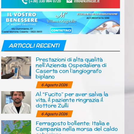
ARTICOLI RECENTI
Prestazioni di alta qualità
nell’Azienda Ospedaliera di
Caserta con l’angiografo
biplano
6 Agosto 2026
Al “Fucito” per aver salva la
vita, il paziente ringrazia il
dottore Zulli
6 Agosto 2026
Ferragosto bollente: Italia e
Campania nella morsa del caldo