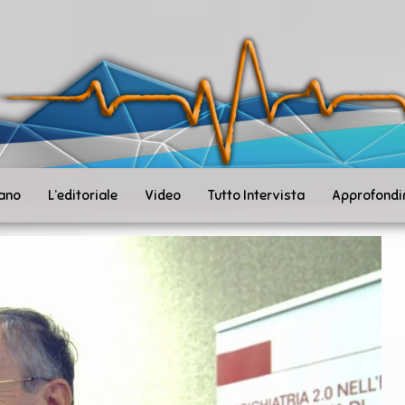
ità
toSanità
ws
mpo
le
iano
L’editoriale
Video
Tutto Intervista
Approfondi