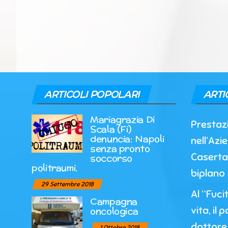
ARTICOLI POPOLARI
ARTI
Mariagrazia Di
Prestazi
Scala (Fi)
denuncia: Napoli
nell’Azi
senza pronto
Caserta
soccorso
politraumi.
biplano
29 Settembre 2018
Al “Fuci
Campagna
vita, il 
oncologica
dottore 
1 Ottobre 2018