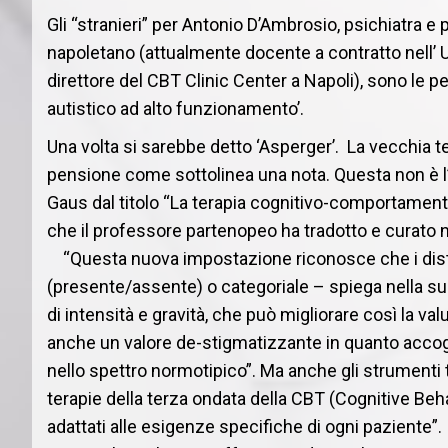
Gli “stranieri” per Antonio D’Ambrosio, psichiatra
napoletano (attualmente docente a contratto nell’ Un
direttore del CBT Clinic Center a Napoli), sono le p
autistico ad alto funzionamento’.
Una volta si sarebbe detto ‘Asperger’. La vecchia t
pensione come sottolinea una nota. Questa non è l’un
Gaus dal titolo “La terapia cognitivo-comportamental
che il professore partenopeo ha tradotto e curato ne
“Questa nuova impostazione riconosce che i distu
(presente/assente) o categoriale – spiega nella 
di intensità e gravità, che può migliorare così la val
anche un valore de-stigmatizzante in quanto accogli
nello spettro normotipico”. Ma anche gli strumenti t
terapie della terza ondata della CBT (Cognitive Beh
adattati alle esigenze specifiche di ogni paziente”.