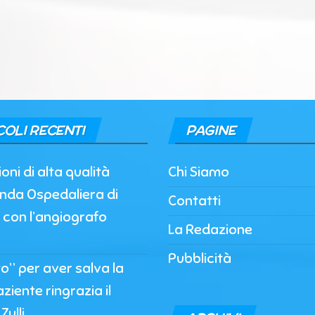
COLI RECENTI
PAGINE
oni di alta qualità
Chi Siamo
enda Ospedaliera di
Contatti
 con l’angiografo
La Redazione
Pubblicità
to” per aver salva la
paziente ringrazia il
Zulli