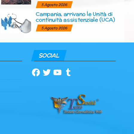
5 Agosto 2026
Campania, arrivano le Unità di
continuità assistenziale (UCA)
5 Agosto 2026
SOCIAL
Facebook
Twitter
YouTube
Tumblr