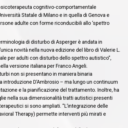
 e psicoterapeuta cognitivo-comportamentale
iversità Statale di Milano e in quella di Genova e
ersone adulte con forme riconducibili allo ‘spettro
erminologia di disturbo di Asperger è andata in
ica novità nella nuova edizione del libro di Valerie L.
e per adulti con disturbo dello spettro autistico”,
lla versione italiana per Franco Angeli.
rbi non si presentano in maniera binaria
sua introduzione D’Ambrosio – ma lungo un continuum
utazione e la pianificazione del trattamento. Inoltre, ha
e nella sua dimensionalità tratti autistici presenti
erapeutici si sono ampliati. “L’integrazione delle
avioral Therapy) permette interventi più mirati e