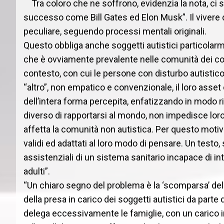
Tra coloro che ne soffrono, evidenzia la nota, ci
successo come Bill Gates ed Elon Musk”. Il vivere da
peculiare, seguendo processi mentali originali.
Questo obbliga anche soggetti autistici particolar
che è ovviamente prevalente nelle comunità dei cosid
contesto, con cui le persone con disturbo autistic
“altro”, non empatico e convenzionale, il loro asset c
dell’intera forma percepita, enfatizzando in modo r
diverso di rapportarsi al mondo, non impedisce loro 
affetta la comunità non autistica. Per questo motiv
validi ed adattati al loro modo di pensare. Un testo,
assistenziali di un sistema sanitario incapace di in
adulti”.
“Un chiaro segno del problema è la ‘scomparsa’ dell
della presa in carico dei soggetti autistici da parte 
delega eccessivamente le famiglie, con un carico in