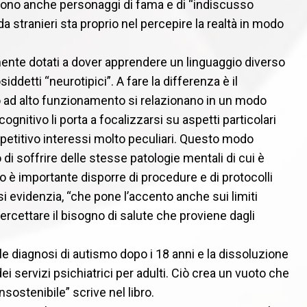
 sono anche personaggi di fama e di “indiscusso
 stranieri sta proprio nel percepire la realtà in modo
mente dotati a dover apprendere un linguaggio diverso
detti “neurotipici”. A fare la differenza è il
o ad alto funzionamento si relazionano in un modo
ognitivo li porta a focalizzarsi su aspetti particolari
ipetitivo interessi molto peculiari. Questo modo
di soffrire delle stesse patologie mentali di cui è
o è importante disporre di procedure e di protocolli
 si evidenzia, “che pone l’accento anche sui limiti
tercettare il bisogno di salute che proviene dagli
e diagnosi di autismo dopo i 18 anni e la dissoluzione
dei servizi psichiatrici per adulti. Ciò crea un vuoto che
sostenibile” scrive nel libro.