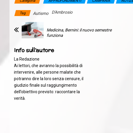
Categoria
APPROFONDIMENTI
CAMPANIA
NOTIZI
D'Ambrosio
Tag
Autismo
Medicina, Bernini: il nuovo semestre
funziona
Info sull'autore
La Redazione
Ai lettori, che avranno la possibilità di
intervenire, alle persone malate che
potranno dire la loro senza censure, il
giudizio finale sul raggiungimento
dell’obiettivo previsto: raccontare la
verità.