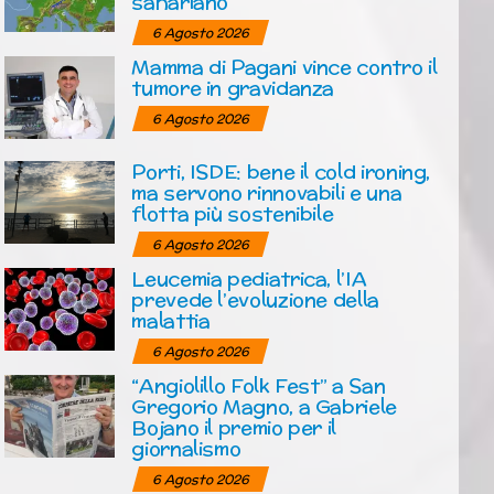
sahariano
6 Agosto 2026
Mamma di Pagani vince contro il
tumore in gravidanza
6 Agosto 2026
Porti, ISDE: bene il cold ironing,
ma servono rinnovabili e una
flotta più sostenibile
6 Agosto 2026
Leucemia pediatrica, l’IA
prevede l’evoluzione della
malattia
6 Agosto 2026
“Angiolillo Folk Fest” a San
Gregorio Magno, a Gabriele
Bojano il premio per il
giornalismo
6 Agosto 2026