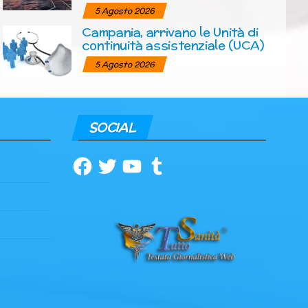
5 Agosto 2026
Campania, arrivano le Unità di
continuità assistenziale (UCA)
5 Agosto 2026
SOCIAL
Facebook
Twitter
YouTube
Tumblr