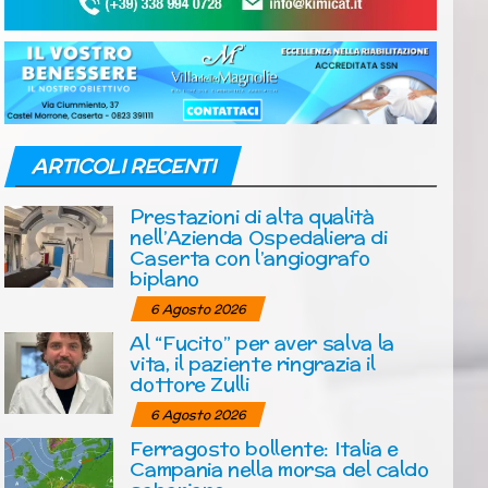
ARTICOLI RECENTI
Prestazioni di alta qualità
nell’Azienda Ospedaliera di
Caserta con l’angiografo
biplano
6 Agosto 2026
Al “Fucito” per aver salva la
vita, il paziente ringrazia il
dottore Zulli
6 Agosto 2026
Ferragosto bollente: Italia e
Campania nella morsa del caldo