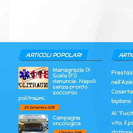
ARTICOLI POPOLARI
ARTI
Mariagrazia Di
Prestazi
Scala (Fi)
denuncia: Napoli
nell’Azi
senza pronto
Caserta
soccorso
politraumi.
biplano
29 Settembre 2018
Al “Fuci
Campagna
vita, il 
oncologica
dottore 
1 Ottobre 2018