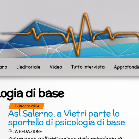
ità
toSanità
ws
mpo
le
iano
L’editoriale
Video
Tutto Intervista
Approfondi
ogia di base
7 Ottobre 2024
Asl Salerno, a Vietri parte lo
sportello di psicologia di base
Di
LA REDAZIONE
Ad un anno dall’attivazione della psicologia di