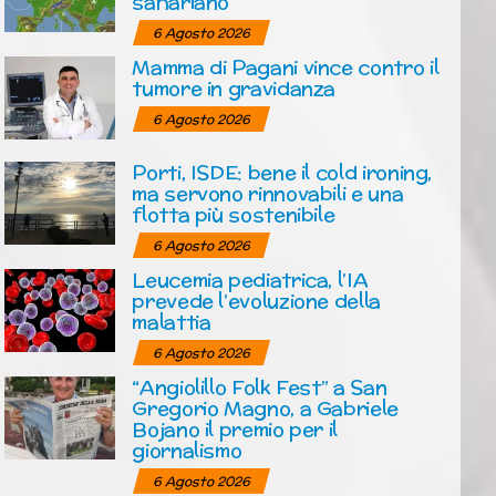
sahariano
6 Agosto 2026
Mamma di Pagani vince contro il
tumore in gravidanza
6 Agosto 2026
Porti, ISDE: bene il cold ironing,
ma servono rinnovabili e una
flotta più sostenibile
6 Agosto 2026
Leucemia pediatrica, l’IA
prevede l’evoluzione della
malattia
6 Agosto 2026
“Angiolillo Folk Fest” a San
Gregorio Magno, a Gabriele
Bojano il premio per il
giornalismo
6 Agosto 2026