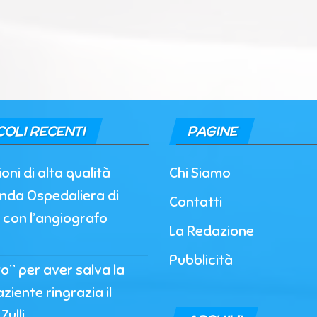
COLI RECENTI
PAGINE
oni di alta qualità
Chi Siamo
enda Ospedaliera di
Contatti
 con l’angiografo
La Redazione
Pubblicità
to” per aver salva la
paziente ringrazia il
Zulli