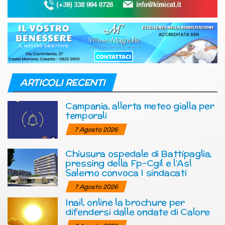
ARTICOLI RECENTI
Campania, allerta meteo gialla per
temporali
7 Agosto 2026
Chiusura ospedale di Battipaglia,
pressing della Fp-Cgil e l’Asl
Salerno convoca I sindacati
7 Agosto 2026
Inail, online la brochure per
difendersi dalle ondate di Calore