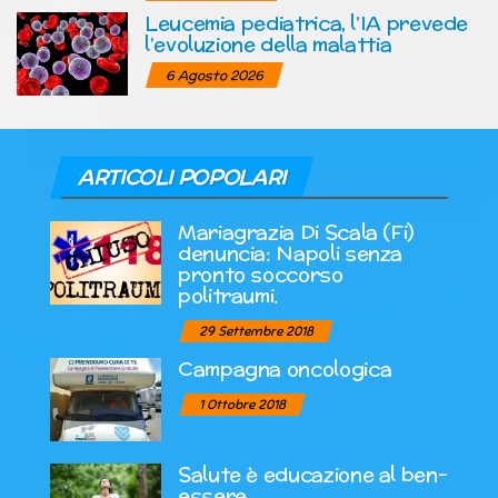
Leucemia pediatrica, l’IA prevede
l’evoluzione della malattia
6 Agosto 2026
ARTICOLI POPOLARI
Mariagrazia Di Scala (Fi)
denuncia: Napoli senza
pronto soccorso
politraumi.
29 Settembre 2018
Campagna oncologica
1 Ottobre 2018
Salute è educazione al ben-
essere.