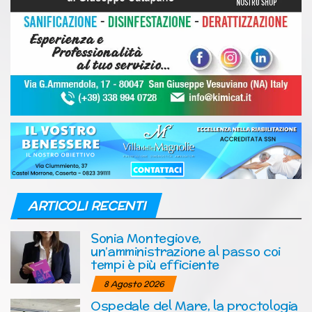
ARTICOLI RECENTI
Sonia Montegiove,
un’amministrazione al passo coi
tempi è più efficiente
8 Agosto 2026
Ospedale del Mare, la proctologia