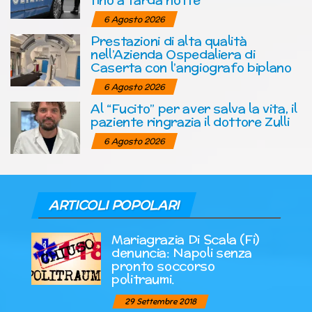
6 Agosto 2026
Prestazioni di alta qualità
nell’Azienda Ospedaliera di
Caserta con l’angiografo biplano
6 Agosto 2026
Al “Fucito” per aver salva la vita, il
paziente ringrazia il dottore Zulli
6 Agosto 2026
ARTICOLI POPOLARI
Mariagrazia Di Scala (Fi)
denuncia: Napoli senza
pronto soccorso
politraumi.
29 Settembre 2018