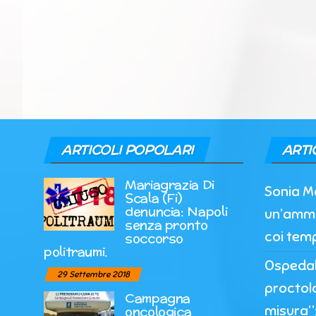
ARTICOLI POPOLARI
ARTI
Mariagrazia Di
Sonia M
Scala (Fi)
denuncia: Napoli
un’ammi
senza pronto
coi temp
soccorso
politraumi.
Ospedale
29 Settembre 2018
proctol
Campagna
misura”:
oncologica