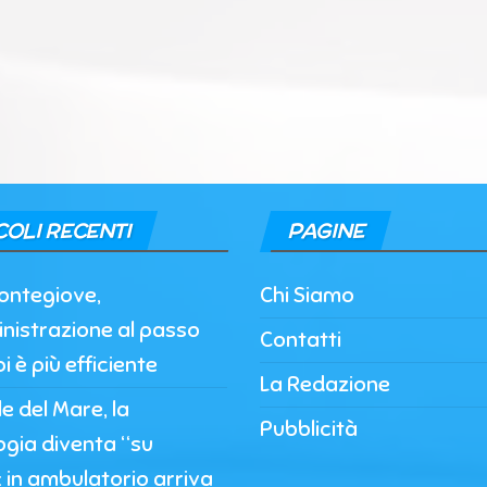
COLI RECENTI
PAGINE
ontegiove,
Chi Siamo
nistrazione al passo
Contatti
i è più efficiente
La Redazione
 del Mare, la
Pubblicità
ogia diventa “su
 in ambulatorio arriva