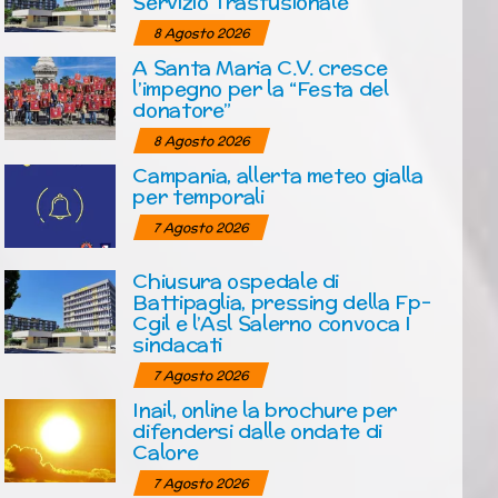
Servizio Trasfusionale
8 Agosto 2026
A Santa Maria C.V. cresce
l’impegno per la “Festa del
donatore”
8 Agosto 2026
Campania, allerta meteo gialla
per temporali
7 Agosto 2026
Chiusura ospedale di
Battipaglia, pressing della Fp-
Cgil e l’Asl Salerno convoca I
sindacati
7 Agosto 2026
Inail, online la brochure per
difendersi dalle ondate di
Calore
7 Agosto 2026