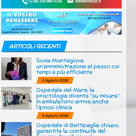
ARTICOLI RECENTI
Sonia Montegiove,
un’amministrazione al passo coi
tempi è più efficiente
8 Agosto 2026
Ospedale del Mare, la
proctologia diventa “su misura”:
in ambulatorio arriva anche
l’ipnosi clinica
8 Agosto 2026
Ospedale di Battipaglia chiuso,
garantita la continuità del