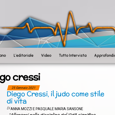
ità
toSanità
ws
mpo
le
iano
L’editoriale
Video
Tutto Intervista
Approfondi
go cressi
25 Gennaio 2021
Diego Cressi, il judo come stile
di vita
Di
ANNA MOZZI E PASQUALE MARIA SANSONE
“Allenarsi nella disciplina del jūdō significa