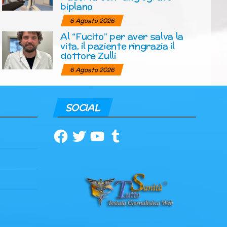
biplano
6 Agosto 2026
Al “Fucito” per aver salva la
vita, il paziente ringrazia il
dottore Zulli
6 Agosto 2026
SOCIAL
Facebook
Twitter
YouTube
Tumblr