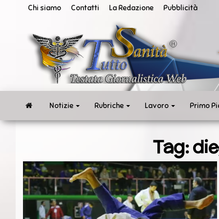
Vai
Chi siamo
Contatti
La Redazione
Pubblicità
al
contenuto
San
Tut
ne
in
te
rea
Notizie
Rubriche
Lavoro
Primo P
Tag:
die