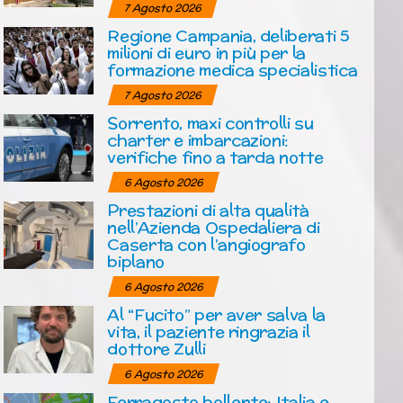
7 Agosto 2026
Regione Campania, deliberati 5
milioni di euro in più per la
formazione medica specialistica
7 Agosto 2026
Sorrento, maxi controlli su
charter e imbarcazioni:
verifiche fino a tarda notte
6 Agosto 2026
Prestazioni di alta qualità
nell’Azienda Ospedaliera di
Caserta con l’angiografo
biplano
6 Agosto 2026
Al “Fucito” per aver salva la
vita, il paziente ringrazia il
dottore Zulli
6 Agosto 2026
Ferragosto bollente: Italia e