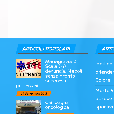
ARTICOLI POPOLARI
ARTI
Mariagrazia Di
Inail, o
Scala (Fi)
denuncia: Napoli
difender
senza pronto
Calore
soccorso
politraumi.
Marta Vi
29 Settembre 2018
parquet
Campagna
sportiv
oncologica