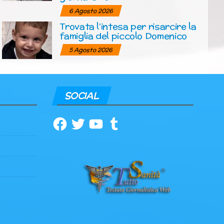
6 Agosto 2026
Trovata l’intesa per risarcire la
famiglia del piccolo Domenico
5 Agosto 2026
SOCIAL
Facebook
Twitter
YouTube
Tumblr