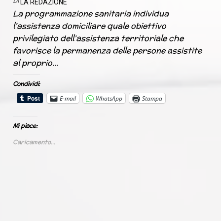
Di
LA REDAZIONE
La programmazione sanitaria individua
l’assistenza domiciliare quale obiettivo
privilegiato dell’assistenza territoriale che
favorisce la permanenza delle persone assistite
al proprio…
Condividi:
E-mail
WhatsApp
Stampa
Mi piace:
Caricamento...