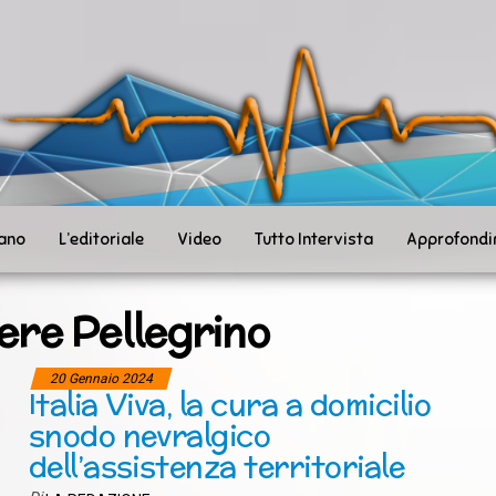
ità
toSanità
ws
mpo
le
iano
L’editoriale
Video
Tutto Intervista
Approfondi
ere Pellegrino
20 Gennaio 2024
Italia Viva, la cura a domicilio
snodo nevralgico
dell’assistenza territoriale