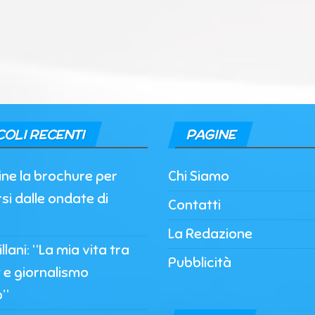
COLI RECENTI
PAGINE
nline la brochure per
Chi Siamo
si dalle ondate di
Contatti
La Redazione
llani: “La mia vita tra
Pubblicità
 e giornalismo
o”