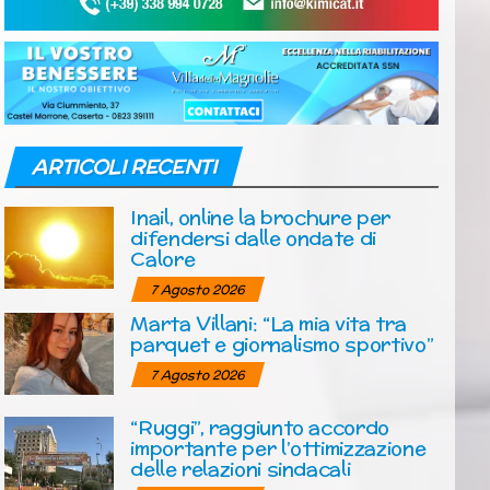
ARTICOLI RECENTI
Inail, online la brochure per
difendersi dalle ondate di
Calore
7 Agosto 2026
Marta Villani: “La mia vita tra
parquet e giornalismo sportivo”
7 Agosto 2026
“Ruggi”, raggiunto accordo
importante per l’ottimizzazione
delle relazioni sindacali