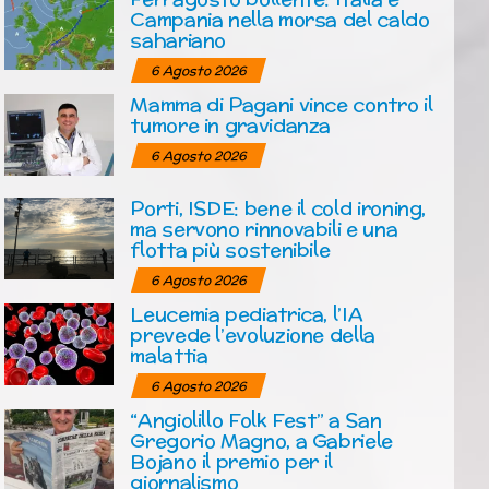
Campania nella morsa del caldo
sahariano
6 Agosto 2026
Mamma di Pagani vince contro il
tumore in gravidanza
6 Agosto 2026
Porti, ISDE: bene il cold ironing,
ma servono rinnovabili e una
flotta più sostenibile
6 Agosto 2026
Leucemia pediatrica, l’IA
prevede l’evoluzione della
malattia
6 Agosto 2026
“Angiolillo Folk Fest” a San
Gregorio Magno, a Gabriele
Bojano il premio per il
giornalismo