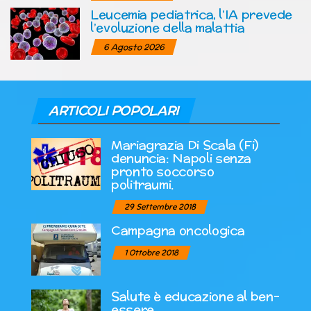
Leucemia pediatrica, l’IA prevede
l’evoluzione della malattia
6 Agosto 2026
ARTICOLI POPOLARI
Mariagrazia Di Scala (Fi)
denuncia: Napoli senza
pronto soccorso
politraumi.
29 Settembre 2018
Campagna oncologica
1 Ottobre 2018
Salute è educazione al ben-
essere.