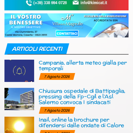
ARTICOLI RECENTI
Campania, allerta meteo gialla per
temporali
7 Agosto 2026
Chiusura ospedale di Battipaglia,
pressing della Fp-Cgil e l’Asl
Salerno convoca I sindacati
7 Agosto 2026
Inail, online la brochure per
difendersi dalle ondate di Calore