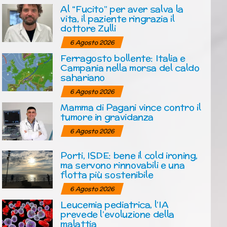
Al “Fucito” per aver salva la
vita, il paziente ringrazia il
dottore Zulli
6 Agosto 2026
Ferragosto bollente: Italia e
Campania nella morsa del caldo
sahariano
6 Agosto 2026
Mamma di Pagani vince contro il
tumore in gravidanza
6 Agosto 2026
Porti, ISDE: bene il cold ironing,
ma servono rinnovabili e una
flotta più sostenibile
6 Agosto 2026
Leucemia pediatrica, l’IA
prevede l’evoluzione della
malattia