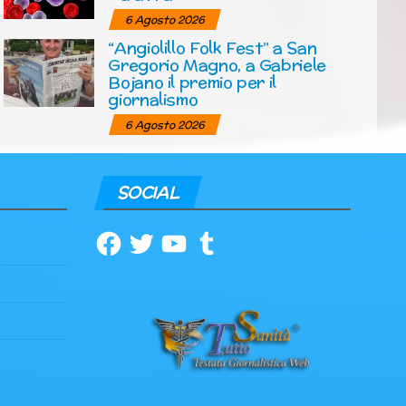
6 Agosto 2026
“Angiolillo Folk Fest” a San
Gregorio Magno, a Gabriele
Bojano il premio per il
giornalismo
6 Agosto 2026
SOCIAL
Facebook
Twitter
YouTube
Tumblr