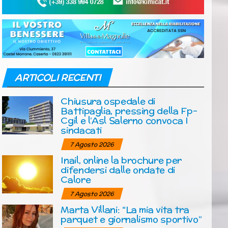
ARTICOLI RECENTI
Chiusura ospedale di
Battipaglia, pressing della Fp-
Cgil e l’Asl Salerno convoca I
sindacati
7 Agosto 2026
Inail, online la brochure per
difendersi dalle ondate di
Calore
7 Agosto 2026
Marta Villani: “La mia vita tra
parquet e giornalismo sportivo”