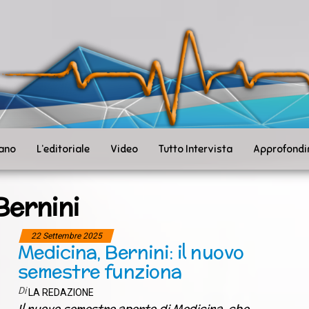
ità
toSanità
ws
mpo
le
iano
L’editoriale
Video
Tutto Intervista
Approfondi
Bernini
22 Settembre 2025
Medicina, Bernini: il nuovo
semestre funziona
Di
LA REDAZIONE
Il nuovo semestre aperto di Medicina, che