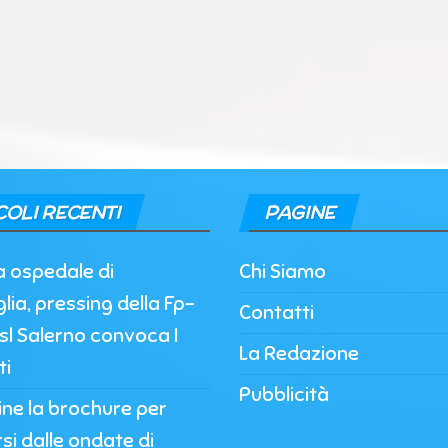
COLI RECENTI
PAGINE
a ospedale di
Chi Siamo
lia, pressing della Fp-
Contatti
’Asl Salerno convoca I
La Redazione
ti
Pubblicità
nline la brochure per
si dalle ondate di