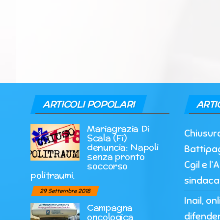
ARTICOLI POPOLARI
ARTI
Mariagrazia Di
Chiusur
Scala (Fi)
denuncia: Napoli
Battipag
senza pronto
Cgil e l
soccorso
politraumi.
sindaca
29 Settembre 2018
Inail, o
Campagna
difender
oncologica