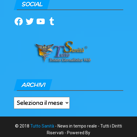
SOCIAL
Facebook
Twitter
YouTube
Tumblr
ARCHIVI
Archivi
© 2018
Tutto Sanità
- News in tempo reale - Tutti i Diritti
Riservati - Powered By