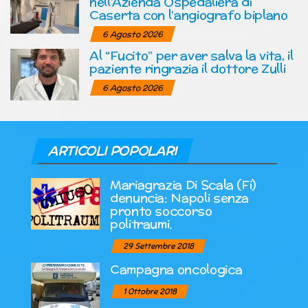
nell’Azienda Ospedaliera di
Caserta con l’angiografo biplano
6 Agosto 2026
Al “Fucito” per aver salva la vita, il
paziente ringrazia il dottore Zulli
6 Agosto 2026
ARTICOLI POPOLARI
Mariagrazia Di Scala (Fi)
denuncia: Napoli senza
pronto soccorso
politraumi.
29 Settembre 2018
Campagna oncologica
1 Ottobre 2018