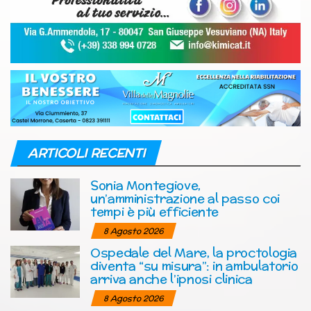
ARTICOLI RECENTI
Sonia Montegiove,
un’amministrazione al passo coi
tempi è più efficiente
8 Agosto 2026
Ospedale del Mare, la proctologia
diventa “su misura”: in ambulatorio
arriva anche l’ipnosi clinica
8 Agosto 2026