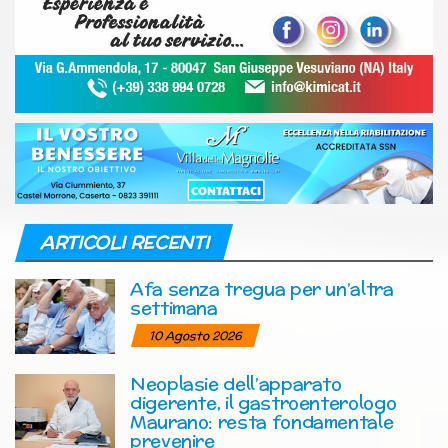
ARTICOLI RECENTI
Afa senza tregua per un’altra
settimana
10 Agosto 2026
Neoplasie dell’apparato
digerente, il gastroenterologo
Maurano: resta fondamentale
prevenire