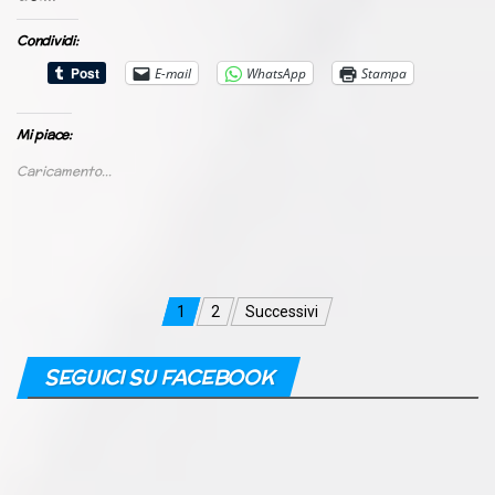
Condividi:
E-mail
WhatsApp
Stampa
Mi piace:
Caricamento...
Navigazione
1
2
Successivi
articoli
SEGUICI SU FACEBOOK