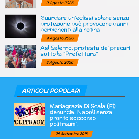
9 Agosto 2026
Guardare un’eclissi solare senza
protezione può provocare danni
permanenti alla retina
9 Agosto 2026
Asl Salerno, protesta dei precari
sotto la “Prefettura”
8 Agosto 2026
ARTICOLI POPOLARI
Mariagrazia Di Scala (Fi)
denuncia: Napoli senza
pronto soccorso
politraumi.
29 Settembre 2018