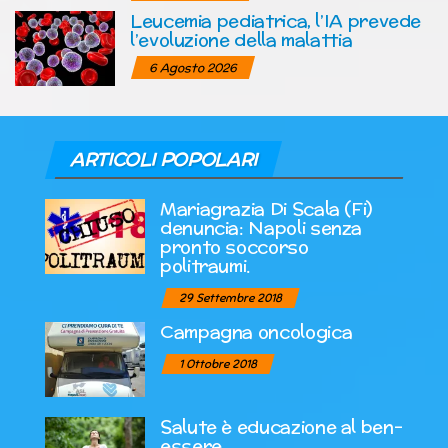
Leucemia pediatrica, l’IA prevede
l’evoluzione della malattia
6 Agosto 2026
ARTICOLI POPOLARI
Mariagrazia Di Scala (Fi)
denuncia: Napoli senza
pronto soccorso
politraumi.
29 Settembre 2018
Campagna oncologica
1 Ottobre 2018
Salute è educazione al ben-
essere.