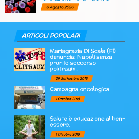
6 Agosto 2026
ARTICOLI POPOLARI
Mariagrazia Di Scala (Fi)
denuncia: Napoli senza
pronto soccorso
politraumi.
29 Settembre 2018
Campagna oncologica
1 Ottobre 2018
Salute è educazione al ben-
essere.
1 Ottobre 2018