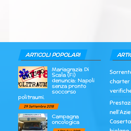
ARTICOLI POPOLARI
ARTI
Mariagrazia Di
Sorrento
Scala (Fi)
denuncia: Napoli
charter 
senza pronto
verifich
soccorso
politraumi.
Prestazi
29 Settembre 2018
nell’Azi
Campagna
Caserta
oncologica
biplano