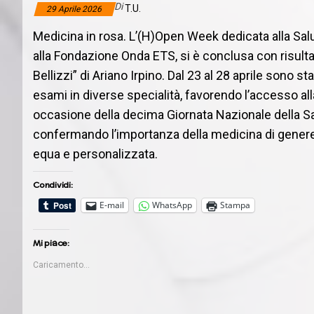
Di
T.U.
29 Aprile 2026
Medicina in rosa. L’(H)Open Week dedicata alla Sal
alla Fondazione Onda ETS, si è conclusa con risulta
Bellizzi” di Ariano Irpino. Dal 23 al 28 aprile sono st
esami in diverse specialità, favorendo l’accesso alla
occasione della decima Giornata Nazionale della Sa
confermando l’importanza della medicina di genere 
equa e personalizzata.
Condividi:
E-mail
WhatsApp
Stampa
Mi piace:
Caricamento...