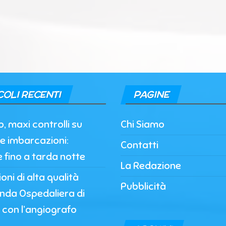
COLI RECENTI
PAGINE
, maxi controlli su
Chi Siamo
e imbarcazioni:
Contatti
e fino a tarda notte
La Redazione
oni di alta qualità
Pubblicità
enda Ospedaliera di
 con l’angiografo