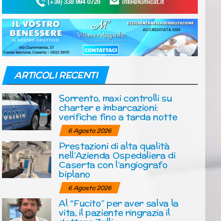
ARTICOLI RECENTI
Sorrento, maxi controlli su
charter e imbarcazioni:
verifiche fino a tarda notte
6 Agosto 2026
Prestazioni di alta qualità
nell’Azienda Ospedaliera di
Caserta con l’angiografo
biplano
6 Agosto 2026
Al “Fucito” per aver salva la
vita, il paziente ringrazia il