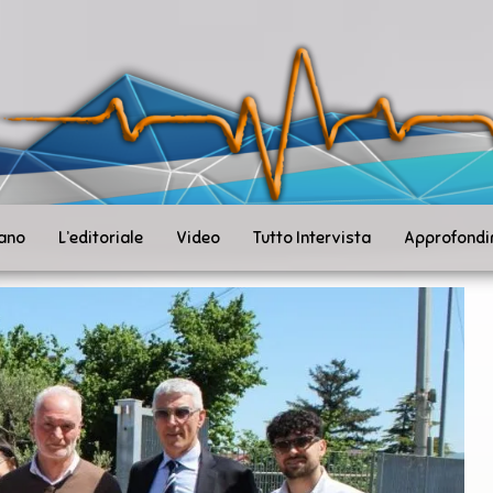
ità
toSanità
ws
mpo
le
iano
L’editoriale
Video
Tutto Intervista
Approfondi