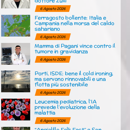
dottore Zulli
6 Agosto 2026
Ferragosto bollente: Italia e
Campania nella morsa del caldo
sahariano
6 Agosto 2026
Mamma di Pagani vince contro il
tumore in gravidanza
6 Agosto 2026
Porti, ISDE: bene il cold ironing,
ma servono rinnovabili e una
flotta più sostenibile
6 Agosto 2026
Leucemia pediatrica, l’IA
prevede l’evoluzione della
malattia
6 Agosto 2026
“Angiolillo Folk Fest” a San