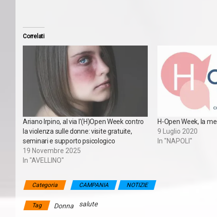
Correlati
Ariano Irpino, al via l’(H)Open Week contro
H-Open Week, la med
la violenza sulle donne: visite gratuite,
9 Luglio 2020
seminari e supporto psicologico
In "NAPOLI"
19 Novembre 2025
In "AVELLINO"
Categoria
CAMPANIA
NOTIZIE
salute
Tag
Donna