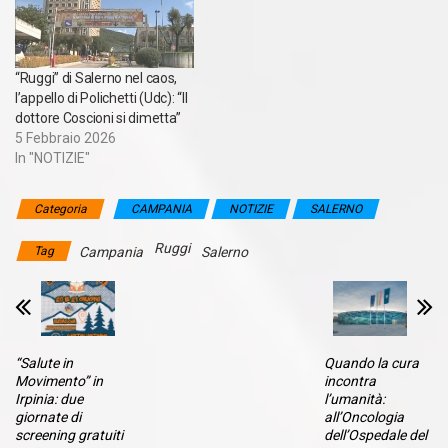
“Ruggi” di Salerno nel caos,
l’appello di Polichetti (Udc): “Il
dottore Coscioni si dimetta”
5 Febbraio 2026
In "NOTIZIE"
Categoria
CAMPANIA
NOTIZIE
SALERNO
Ruggi
Tag
Campania
Salerno
“Salute in
Quando la cura
Movimento” in
incontra
Irpinia: due
l’umanità:
giornate di
all’Oncologia
screening gratuiti
dell’Ospedale del