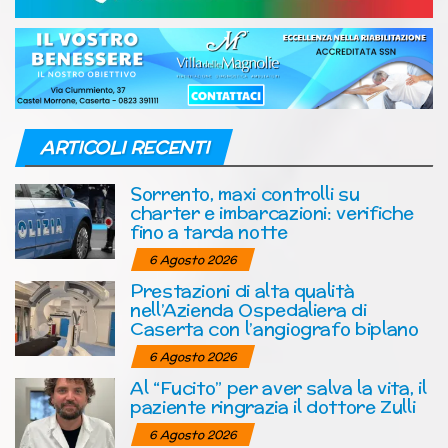
ARTICOLI RECENTI
Sorrento, maxi controlli su
charter e imbarcazioni: verifiche
fino a tarda notte
6 Agosto 2026
Prestazioni di alta qualità
nell’Azienda Ospedaliera di
Caserta con l’angiografo biplano
6 Agosto 2026
Al “Fucito” per aver salva la vita, il
paziente ringrazia il dottore Zulli
6 Agosto 2026