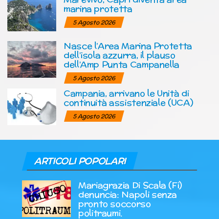
marina protetta
5 Agosto 2026
Nasce l’Area Marina Protetta
dell’isola azzurra, il plauso
dell’Amp Punta Campanella
5 Agosto 2026
Campania, arrivano le Unità di
continuità assistenziale (UCA)
5 Agosto 2026
ARTICOLI POPOLARI
Mariagrazia Di Scala (Fi)
denuncia: Napoli senza
pronto soccorso
politraumi.