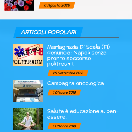
6 Agosto 2026
ARTICOLI POPOLARI
Mariagrazia Di Scala (Fi)
denuncia: Napoli senza
pronto soccorso
politraumi.
29 Settembre 2018
Campagna oncologica
1 Ottobre 2018
Salute è educazione al ben-
essere.
1 Ottobre 2018