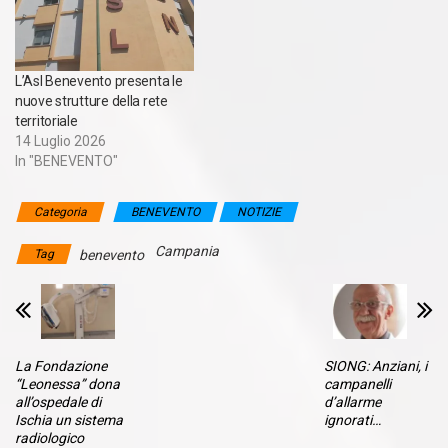
previsto una specifica
misura d'intervento per la
salute, la Missione 6, che
destina…
L’Asl Benevento presenta le
nuove strutture della rete
territoriale
14 Luglio 2026
In "BENEVENTO"
Categoria
BENEVENTO
NOTIZIE
Campania
Tag
benevento
La Fondazione
SIONG: Anziani, i
“Leonessa” dona
campanelli
all’ospedale di
d’allarme
Ischia un sistema
ignorati…
radiologico