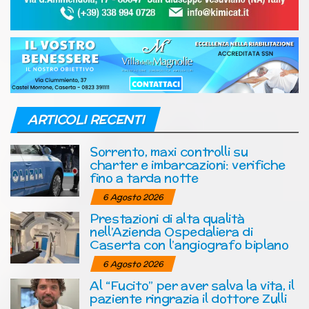
ARTICOLI RECENTI
Sorrento, maxi controlli su
charter e imbarcazioni: verifiche
fino a tarda notte
6 Agosto 2026
Prestazioni di alta qualità
nell’Azienda Ospedaliera di
Caserta con l’angiografo biplano
6 Agosto 2026
Al “Fucito” per aver salva la vita, il
paziente ringrazia il dottore Zulli