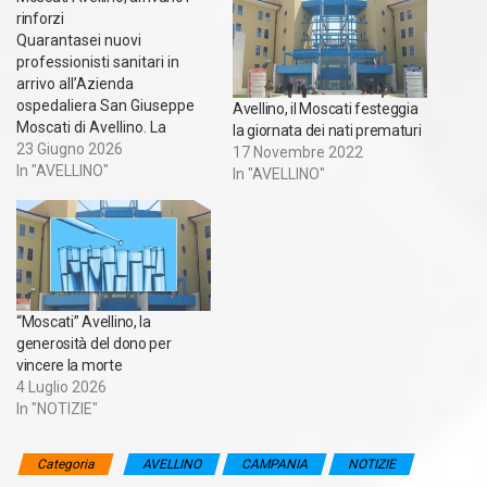
rinforzi
Quarantasei nuovi
professionisti sanitari in
arrivo all’Azienda
ospedaliera San Giuseppe
Avellino, il Moscati festeggia
Moscati di Avellino. La
la giornata dei nati prematuri
Direzione Strategica ha
23 Giugno 2026
17 Novembre 2022
infatti avviato le procedure
In "AVELLINO"
In "AVELLINO"
per l’ingresso in servizio di
26 infermieri e 20 operatori
socio-sanitari, attingendo
dalle graduatorie dell’Asl
Avellino. L’iniziativa si
aggiunge ai più recenti
“Moscati” Avellino, la
interventi di potenziamento
generosità del dono per
degli organici già intrapresi…
vincere la morte
4 Luglio 2026
In "NOTIZIE"
Categoria
AVELLINO
CAMPANIA
NOTIZIE