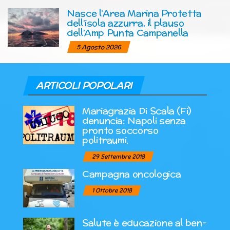
Nasce l’Area Marina Protetta
dell’isola azzurra, il plauso
dell’Amp Punta Campanella
5 Agosto 2026
ARTICOLI POPOLARI
Mariagrazia Di Scala (Fi)
denuncia: Napoli senza
pronto soccorso
politraumi.
29 Settembre 2018
Campagna oncologica
1 Ottobre 2018
Salute è educazione al ben-