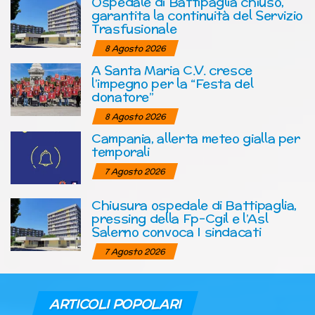
Ospedale di Battipaglia chiuso,
garantita la continuità del Servizio
Trasfusionale
8 Agosto 2026
A Santa Maria C.V. cresce
l’impegno per la “Festa del
donatore”
8 Agosto 2026
Campania, allerta meteo gialla per
temporali
7 Agosto 2026
Chiusura ospedale di Battipaglia,
pressing della Fp-Cgil e l’Asl
Salerno convoca I sindacati
7 Agosto 2026
ARTICOLI POPOLARI