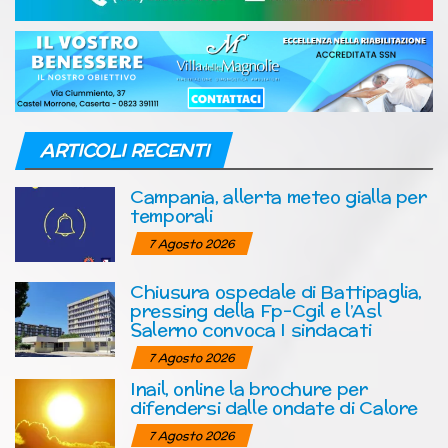
ARTICOLI RECENTI
Campania, allerta meteo gialla per
temporali
7 Agosto 2026
Chiusura ospedale di Battipaglia,
pressing della Fp-Cgil e l’Asl
Salerno convoca I sindacati
7 Agosto 2026
Inail, online la brochure per
difendersi dalle ondate di Calore
7 Agosto 2026