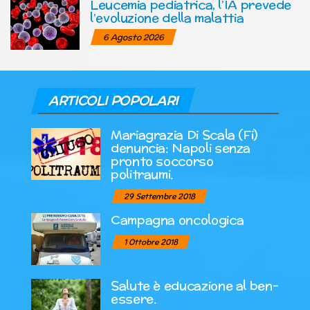
Leucemia pediatrica, l’IA prevede
l’evoluzione della malattia
6 Agosto 2026
ARTICOLI POPOLARI
Mariagrazia Di Scala (Fi)
denuncia: Napoli senza
pronto soccorso
politraumi.
29 Settembre 2018
Campagna oncologica
1 Ottobre 2018
Salute è educazione al ben-
essere.